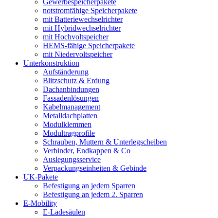
Gewerbespeicherpakete
notstromfähige Speicherpakete
mit Batteriewechselrichter
mit Hybridwechselrichter
mit Hochvoltspeicher
HEMS-fähige Speicherpakete
mit Niedervoltspeicher
Unterkonstruktion
Aufständerung
Blitzschutz & Erdung
Dachanbindungen
Fassadenlösungen
Kabelmanagement
Metalldachplatten
Modulklemmen
Modultragprofile
Schrauben, Muttern & Unterlegscheiben
Verbinder, Endkappen & Co
Auslegungsservice
Verpackungseinheiten & Gebinde
UK-Pakete
Befestigung an jedem Sparren
Befestigung an jedem 2. Sparren
E-Mobility
E-Ladesäulen