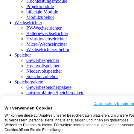
Hochleistungsmodule
Projektmodule
bifaciale Module
Modulzubehör
Wechselrichter
PV-Wechselrichter
Batteriewechselrichter
Hybridwechselrichter
Micro-Wechselrichter
Wechselrichterzubehör
Speicher
Gewerbespeicher
Hochvoltspeicher
Niedervoltspeicher
Speicherzubehör
Speicherpakete
Gewerbespeicherpakete
notstromfähige Speicherpakete
mit Batteriewechselrichter
mit Hybridwechselrichter
Datenschutzbestimm
Wir verwenden Cookies
mit Hochvoltspeicher
HEMS-fähige Speicherpakete
Wir können diese zur Analyse unserer Besucherdaten platzieren, um unsere We
mit Niedervoltspeicher
zu verbessern, personalisierte Inhalte anzuzeigen und Ihnen ein großartiges
Unterkonstruktion
Webseiten-Erlebnis zu bieten. Für weitere Informationen zu den von uns verwe
Aufständerung
Cookies öffnen Sie die Einstellungen.