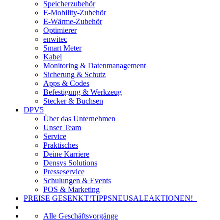
Speicherzubehör
E-Mobility-Zubehör
E-Wärme-Zubehör
Optimierer
enwitec
Smart Meter
Kabel
Monitoring & Datenmanagement
Sicherung & Schutz
Apps & Codes
Befestigung & Werkzeug
Stecker & Buchsen
DPV5
Über das Unternehmen
Unser Team
Service
Praktisches
Deine Karriere
Densys Solutions
Presseservice
Schulungen & Events
POS & Marketing
PREISE GESENKT!
TIPPS
NEU
SALE
AKTIONEN!
Alle Geschäftsvorgänge