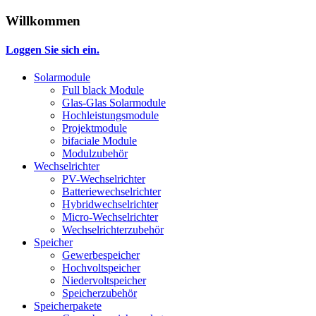
Willkommen
Loggen Sie sich ein.
Solarmodule
Full black Module
Glas-Glas Solarmodule
Hochleistungsmodule
Projektmodule
bifaciale Module
Modulzubehör
Wechselrichter
PV-Wechselrichter
Batteriewechselrichter
Hybridwechselrichter
Micro-Wechselrichter
Wechselrichterzubehör
Speicher
Gewerbespeicher
Hochvoltspeicher
Niedervoltspeicher
Speicherzubehör
Speicherpakete