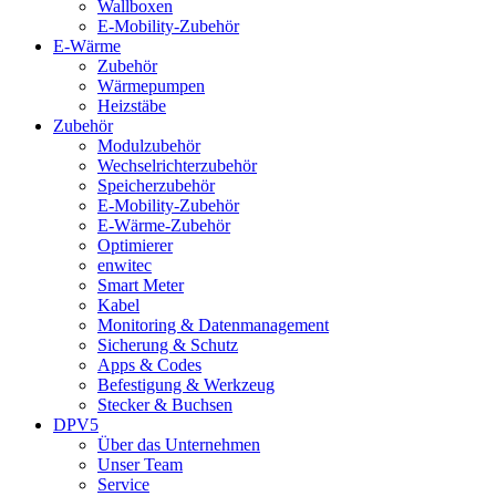
Wallboxen
E-Mobility-Zubehör
E-Wärme
Zubehör
Wärmepumpen
Heizstäbe
Zubehör
Modulzubehör
Wechselrichterzubehör
Speicherzubehör
E-Mobility-Zubehör
E-Wärme-Zubehör
Optimierer
enwitec
Smart Meter
Kabel
Monitoring & Datenmanagement
Sicherung & Schutz
Apps & Codes
Befestigung & Werkzeug
Stecker & Buchsen
DPV5
Über das Unternehmen
Unser Team
Service