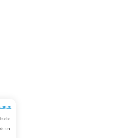
ungen
bseite
ndeten