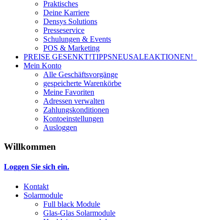
Praktisches
Deine Karriere
Densys Solutions
Presseservice
Schulungen & Events
POS & Marketing
PREISE GESENKT!
TIPPS
NEU
SALE
AKTIONEN!
Mein Konto
Alle Geschäftsvorgänge
gespeicherte Warenkörbe
Meine Favoriten
Adressen verwalten
Zahlungskonditionen
Kontoeinstellungen
Ausloggen
Willkommen
Loggen Sie sich ein.
Kontakt
Solarmodule
Full black Module
Glas-Glas Solarmodule