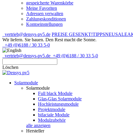
gespeicherte Warenkörbe
Meine Favoriten
Adressen verwalten
Zahlungskonditionen
Kontoeinstellungen
vertrieb@densys-pv5.de
PREISE GESENKT!
TIPPS
NEU
SALE
A
Wir liefern. Sie bauen.
Den Rest macht die Sonne.
+49 (0)6188 / 30 33 5-0
vertrieb@densys-pv5.de
+49 (0)6188 / 30 33 5-0
Löschen
Solarmodule
Solarmodule
Full black Module
Glas-Glas Solarmodule
Hochleistungsmodule
Projektmodule
bifaciale Module
Modulzubehör
alle anzeigen
Hersteller