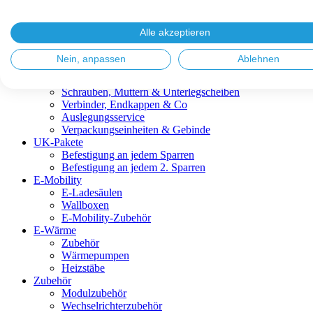
Blitzschutz & Erdung
Dachanbindungen
Fassadenlösungen
Alle akzeptieren
Kabelmanagement
Metalldachplatten
Nein, anpassen
Ablehnen
Modulklemmen
Modultragprofile
Schrauben, Muttern & Unterlegscheiben
Verbinder, Endkappen & Co
Auslegungsservice
Verpackungseinheiten & Gebinde
UK-Pakete
Befestigung an jedem Sparren
Befestigung an jedem 2. Sparren
E-Mobility
E-Ladesäulen
Wallboxen
E-Mobility-Zubehör
E-Wärme
Zubehör
Wärmepumpen
Heizstäbe
Zubehör
Modulzubehör
Wechselrichterzubehör