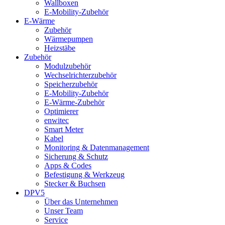
Wallboxen
E-Mobility-Zubehör
E-Wärme
Zubehör
Wärmepumpen
Heizstäbe
Zubehör
Modulzubehör
Wechselrichterzubehör
Speicherzubehör
E-Mobility-Zubehör
E-Wärme-Zubehör
Optimierer
enwitec
Smart Meter
Kabel
Monitoring & Datenmanagement
Sicherung & Schutz
Apps & Codes
Befestigung & Werkzeug
Stecker & Buchsen
DPV5
Über das Unternehmen
Unser Team
Service