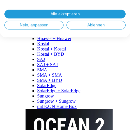
Fronius
Fronius + Fronius
Fronius + BYD
Alle akzeptieren
GoodWe
GoodWe + GoodWe
Nein, anpassen
Ablehnen
GoodWe + BYD
Huawei
Huawei + Huawei
Kostal
Kostal + Kostal
Kostal + BYD
SAJ
SAJ + SAJ
SMA
SMA + SMA
SMA + BYD
SolarEdge
SolarEdge + SolarEdge
Sungrow
Sungrow + Sungrow
mit E.ON Home Box