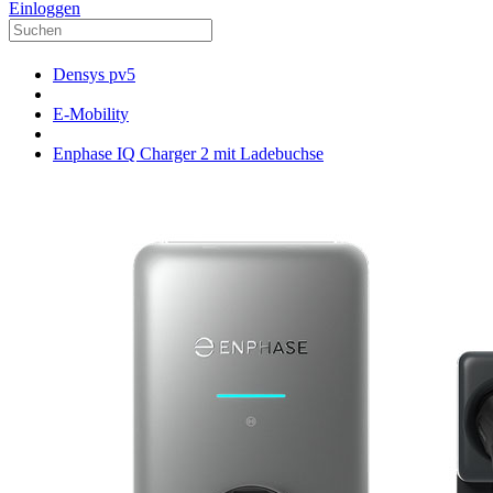
Einloggen
Densys pv5
E-Mobility
Enphase IQ Charger 2 mit Ladebuchse