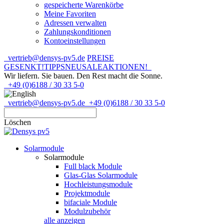
gespeicherte Warenkörbe
Meine Favoriten
Adressen verwalten
Zahlungskonditionen
Kontoeinstellungen
vertrieb@densys-pv5.de
PREISE
GESENKT!
TIPPS
NEU
SALE
AKTIONEN!
Wir liefern. Sie bauen.
Den Rest macht die Sonne.
+49 (0)6188 / 30 33 5-0
vertrieb@densys-pv5.de
+49 (0)6188 / 30 33 5-0
Löschen
Solarmodule
Solarmodule
Full black Module
Glas-Glas Solarmodule
Hochleistungsmodule
Projektmodule
bifaciale Module
Modulzubehör
alle anzeigen