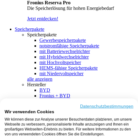
Fronius Reserva Pro
Die Speicherlösung für hohen Energiebedarf
Jetzt entdecken!
Speicherpakete
Speicherpakete
Gewerbespeicherpakete
notstromfähige Speicherpakete
mit Batteriewechselrichter
mit Hybridwechselrichter
mit Hochvoltspeicher
HEMS-fähige Speicherpakete
mit Niedervoltspeicher
alle anzeigen
Hersteller
BYD
Fronius + BYD
GoodWe + BYD
Kostal + BYD
Datenschutzbestimmungen
Wir verwenden Cookies
SMA + BYD
EcoFlow
Wir können diese zur Analyse unserer Besucherdaten platzieren, um unsere
EcoFlow + EcoFlow
Webseite zu verbessern, personalisierte Inhalte anzuzeigen und Ihnen ein
FENECON
großartiges Webseiten-Erlebnis zu bieten. Für weitere Informationen zu den
FENECON + FENECON
von uns verwendeten Cookies öffnen Sie die Einstellungen.