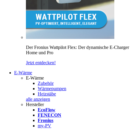
Der Fronius Wattpilot Flex: Der dynamische E-Charger
Home und Pro
Jetzt entdecken!
E-Wärme
E-Wärme
Zubehör
Wärmepumpen
Heizstäbe
alle anzeigen
Hersteller
EcoFlow
FENECON
Fronius
my-PV