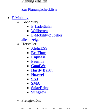
Planung erhalten!
Zur Planungscheckliste
E-Mobility
E-Mobility
E-Ladesäulen
Wallboxen
E-Mobility-Zubehör
alle anzeigen
Hersteller
AlphaESS
EcoFlow
Enphase
Fronius
GoodWe
Hardy Barth
Huawei
SAJ
SMA
SolarEdge
Sungrow
Preisgekrönt