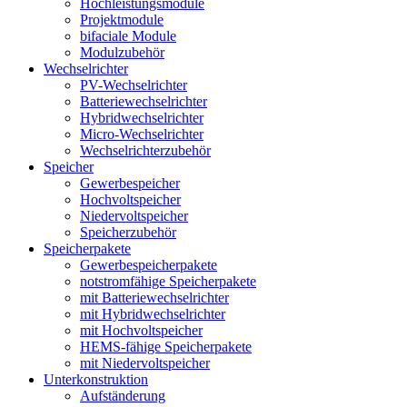
Hochleistungsmodule
Projektmodule
bifaciale Module
Modulzubehör
Wechselrichter
PV-Wechselrichter
Batteriewechselrichter
Hybridwechselrichter
Micro-Wechselrichter
Wechselrichterzubehör
Speicher
Gewerbespeicher
Hochvoltspeicher
Niedervoltspeicher
Speicherzubehör
Speicherpakete
Gewerbespeicherpakete
notstromfähige Speicherpakete
mit Batteriewechselrichter
mit Hybridwechselrichter
mit Hochvoltspeicher
HEMS-fähige Speicherpakete
mit Niedervoltspeicher
Unterkonstruktion
Aufständerung