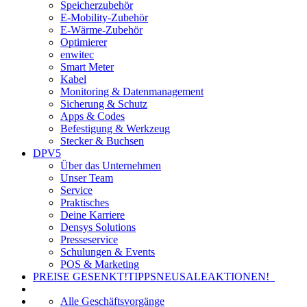
Speicherzubehör
E-Mobility-Zubehör
E-Wärme-Zubehör
Optimierer
enwitec
Smart Meter
Kabel
Monitoring & Datenmanagement
Sicherung & Schutz
Apps & Codes
Befestigung & Werkzeug
Stecker & Buchsen
DPV5
Über das Unternehmen
Unser Team
Service
Praktisches
Deine Karriere
Densys Solutions
Presseservice
Schulungen & Events
POS & Marketing
PREISE GESENKT!
TIPPS
NEU
SALE
AKTIONEN!
Alle Geschäftsvorgänge