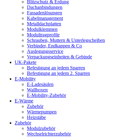
Blitzschutz & Erdung
Dachanbindungen
Fassadenlösungen
Kabelmanagement
Metalldachplatten
Modulklemmen
Modultragprofile
Schrauben, Muttern & Unterlegscheiben
Verbinder, Endkappen & Co
Auslegungsservice
Verpackungseinheiten & Gebinde
UK-Pakete
Befestigung an jedem Sparren
Befestigung an jedem 2. Sparren
E-Mobility
E-Ladesäulen
Wallboxen
E-Mobility-Zubehör
E-Wärme
Zubehör
Wärmepumpen
Heizstäbe
Zubehör
Modulzubehör
Wechselrichterzubehör