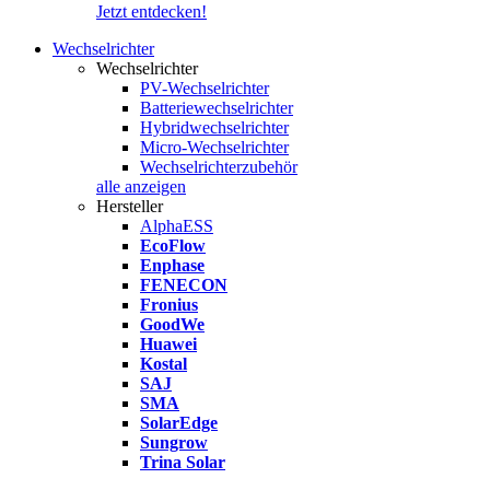
Jetzt entdecken!
Wechselrichter
Wechselrichter
PV-Wechselrichter
Batteriewechselrichter
Hybridwechselrichter
Micro-Wechselrichter
Wechselrichterzubehör
alle anzeigen
Hersteller
AlphaESS
EcoFlow
Enphase
FENECON
Fronius
GoodWe
Huawei
Kostal
SAJ
SMA
SolarEdge
Sungrow
Trina Solar