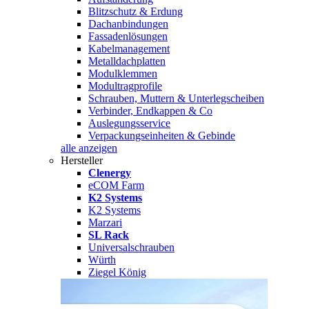
Blitzschutz & Erdung
Dachanbindungen
Fassadenlösungen
Kabelmanagement
Metalldachplatten
Modulklemmen
Modultragprofile
Schrauben, Muttern & Unterlegscheiben
Verbinder, Endkappen & Co
Auslegungsservice
Verpackungseinheiten & Gebinde
alle anzeigen
Hersteller
Clenergy
eCOM Farm
K2 Systems
K2 Systems
Marzari
SL Rack
Universalschrauben
Würth
Ziegel König