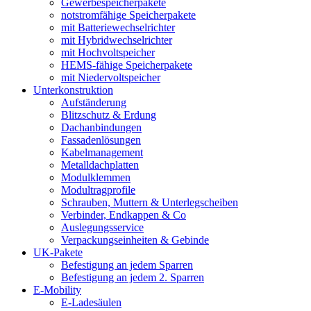
Gewerbespeicherpakete
notstromfähige Speicherpakete
mit Batteriewechselrichter
mit Hybridwechselrichter
mit Hochvoltspeicher
HEMS-fähige Speicherpakete
mit Niedervoltspeicher
Unterkonstruktion
Aufständerung
Blitzschutz & Erdung
Dachanbindungen
Fassadenlösungen
Kabelmanagement
Metalldachplatten
Modulklemmen
Modultragprofile
Schrauben, Muttern & Unterlegscheiben
Verbinder, Endkappen & Co
Auslegungsservice
Verpackungseinheiten & Gebinde
UK-Pakete
Befestigung an jedem Sparren
Befestigung an jedem 2. Sparren
E-Mobility
E-Ladesäulen