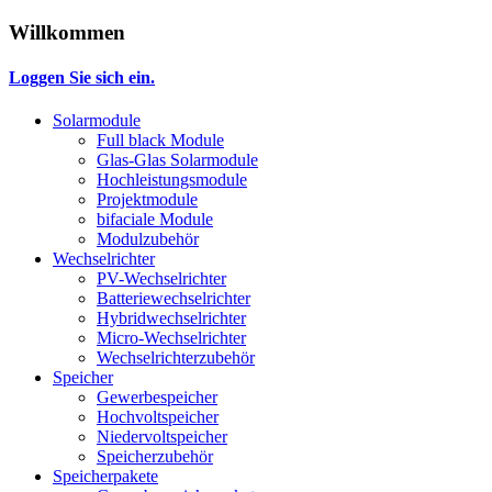
Willkommen
Loggen Sie sich ein.
Solarmodule
Full black Module
Glas-Glas Solarmodule
Hochleistungsmodule
Projektmodule
bifaciale Module
Modulzubehör
Wechselrichter
PV-Wechselrichter
Batteriewechselrichter
Hybridwechselrichter
Micro-Wechselrichter
Wechselrichterzubehör
Speicher
Gewerbespeicher
Hochvoltspeicher
Niedervoltspeicher
Speicherzubehör
Speicherpakete