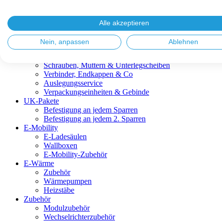
Blitzschutz & Erdung
Dachanbindungen
Fassadenlösungen
Alle akzeptieren
Kabelmanagement
Metalldachplatten
Nein, anpassen
Ablehnen
Modulklemmen
Modultragprofile
Schrauben, Muttern & Unterlegscheiben
Verbinder, Endkappen & Co
Auslegungsservice
Verpackungseinheiten & Gebinde
UK-Pakete
Befestigung an jedem Sparren
Befestigung an jedem 2. Sparren
E-Mobility
E-Ladesäulen
Wallboxen
E-Mobility-Zubehör
E-Wärme
Zubehör
Wärmepumpen
Heizstäbe
Zubehör
Modulzubehör
Wechselrichterzubehör