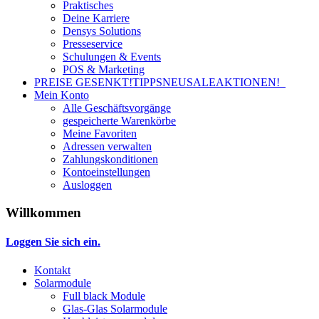
Praktisches
Deine Karriere
Densys Solutions
Presseservice
Schulungen & Events
POS & Marketing
PREISE GESENKT!
TIPPS
NEU
SALE
AKTIONEN!
Mein Konto
Alle Geschäftsvorgänge
gespeicherte Warenkörbe
Meine Favoriten
Adressen verwalten
Zahlungskonditionen
Kontoeinstellungen
Ausloggen
Willkommen
Loggen Sie sich ein.
Kontakt
Solarmodule
Full black Module
Glas-Glas Solarmodule