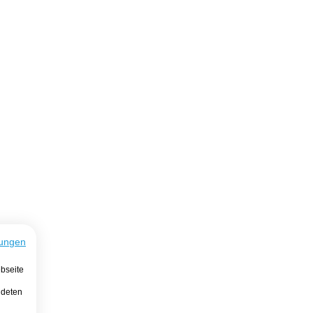
ungen
bseite
ndeten