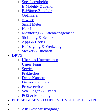
Speicherzubehör
E-Mobility-Zubehör
E-Wärme-Zubehör
Optimierer
enwitec
Smart Meter
Kabel
Monitoring & Datenmanagement
Sicherung & Schutz
Apps & Codes
Befestigung & Werkzeug
Stecker & Buchsen
DPV5
Über das Unternehmen
Unser Team
Service
Praktisches
Deine Karriere
Densys Solutions
Presseservice
Schulungen & Events
POS & Marketing
PREISE GESENKT!
TIPPS
NEU
SALE
AKTIONEN!
Alle Geschäftsvorgänge