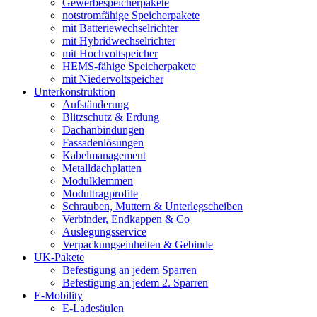
Gewerbespeicherpakete
notstromfähige Speicherpakete
mit Batteriewechselrichter
mit Hybridwechselrichter
mit Hochvoltspeicher
HEMS-fähige Speicherpakete
mit Niedervoltspeicher
Unterkonstruktion
Aufständerung
Blitzschutz & Erdung
Dachanbindungen
Fassadenlösungen
Kabelmanagement
Metalldachplatten
Modulklemmen
Modultragprofile
Schrauben, Muttern & Unterlegscheiben
Verbinder, Endkappen & Co
Auslegungsservice
Verpackungseinheiten & Gebinde
UK-Pakete
Befestigung an jedem Sparren
Befestigung an jedem 2. Sparren
E-Mobility
E-Ladesäulen