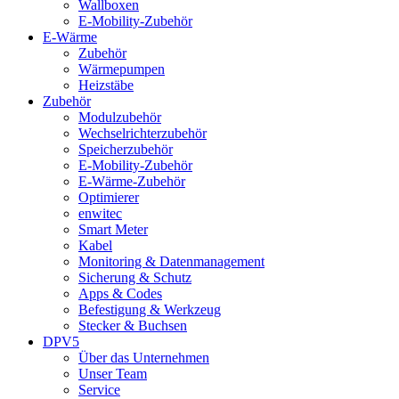
Wallboxen
E-Mobility-Zubehör
E-Wärme
Zubehör
Wärmepumpen
Heizstäbe
Zubehör
Modulzubehör
Wechselrichterzubehör
Speicherzubehör
E-Mobility-Zubehör
E-Wärme-Zubehör
Optimierer
enwitec
Smart Meter
Kabel
Monitoring & Datenmanagement
Sicherung & Schutz
Apps & Codes
Befestigung & Werkzeug
Stecker & Buchsen
DPV5
Über das Unternehmen
Unser Team
Service