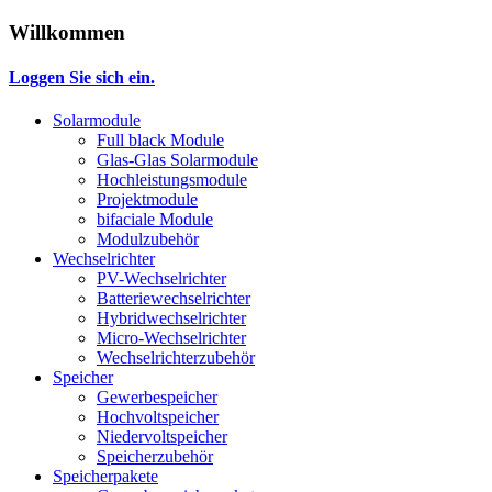
Willkommen
Loggen Sie sich ein.
Solarmodule
Full black Module
Glas-Glas Solarmodule
Hochleistungsmodule
Projektmodule
bifaciale Module
Modulzubehör
Wechselrichter
PV-Wechselrichter
Batteriewechselrichter
Hybridwechselrichter
Micro-Wechselrichter
Wechselrichterzubehör
Speicher
Gewerbespeicher
Hochvoltspeicher
Niedervoltspeicher
Speicherzubehör
Speicherpakete