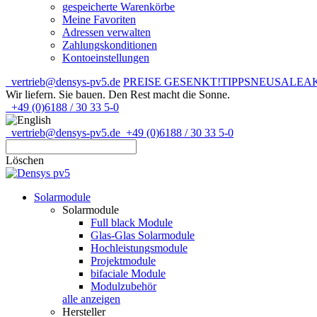
gespeicherte Warenkörbe
Meine Favoriten
Adressen verwalten
Zahlungskonditionen
Kontoeinstellungen
vertrieb@densys-pv5.de
PREISE GESENKT!
TIPPS
NEU
SALE
A
Wir liefern. Sie bauen.
Den Rest macht die Sonne.
+49 (0)6188 / 30 33 5-0
vertrieb@densys-pv5.de
+49 (0)6188 / 30 33 5-0
Löschen
Solarmodule
Solarmodule
Full black Module
Glas-Glas Solarmodule
Hochleistungsmodule
Projektmodule
bifaciale Module
Modulzubehör
alle anzeigen
Hersteller