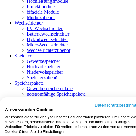
Hochleistungsmodule
Projektmodule
bifaciale Module
Modulzubehör
Wechselrichter
PV-Wechselrichter
Batteriewechselrichter
Hybridwechselrichter
Micro-Wechselrichter
Wechselrichterzubehör
Speicher
Gewerbespeicher
Hochvoltspeicher
Niedervoltspeicher
Speicherzubehör
Speicherpakete
Gewerbespeicherpakete
notstromfähige Speicherpakete
mit Batteriewechselrichter
mit Hybridwechselrichter
Datenschutzbestimm
Wir verwenden Cookies
mit Hochvoltspeicher
HEMS-fähige Speicherpakete
Wir können diese zur Analyse unserer Besucherdaten platzieren, um unsere We
mit Niedervoltspeicher
zu verbessern, personalisierte Inhalte anzuzeigen und Ihnen ein großartiges
Unterkonstruktion
Webseiten-Erlebnis zu bieten. Für weitere Informationen zu den von uns verwe
Aufständerung
Cookies öffnen Sie die Einstellungen.