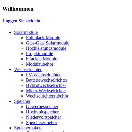
Willkommen
Loggen Sie sich ein.
Solarmodule
Full black Module
Glas-Glas Solarmodule
Hochleistungsmodule
Projektmodule
bifaciale Module
Modulzubehör
Wechselrichter
PV-Wechselrichter
Batteriewechselrichter
Hybridwechselrichter
Micro-Wechselrichter
Wechselrichterzubehör
Speicher
Gewerbespeicher
Hochvoltspeicher
Niedervoltspeicher
Speicherzubehör
Speicherpakete