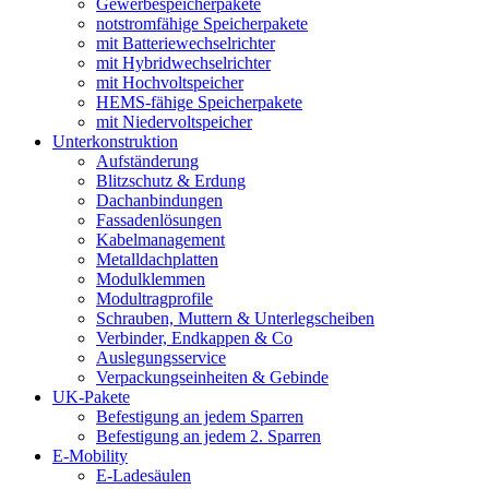
Gewerbespeicherpakete
notstromfähige Speicherpakete
mit Batteriewechselrichter
mit Hybridwechselrichter
mit Hochvoltspeicher
HEMS-fähige Speicherpakete
mit Niedervoltspeicher
Unterkonstruktion
Aufständerung
Blitzschutz & Erdung
Dachanbindungen
Fassadenlösungen
Kabelmanagement
Metalldachplatten
Modulklemmen
Modultragprofile
Schrauben, Muttern & Unterlegscheiben
Verbinder, Endkappen & Co
Auslegungsservice
Verpackungseinheiten & Gebinde
UK-Pakete
Befestigung an jedem Sparren
Befestigung an jedem 2. Sparren
E-Mobility
E-Ladesäulen