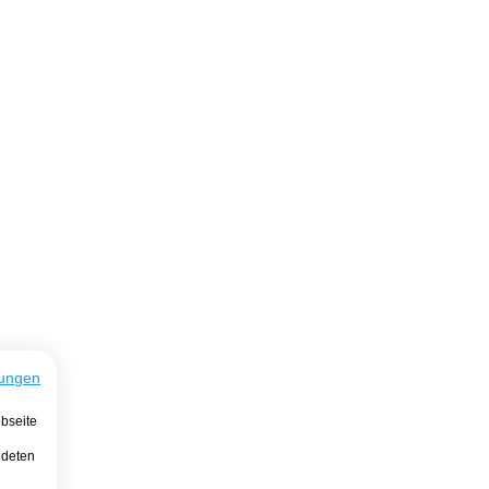
ungen
bseite
ndeten