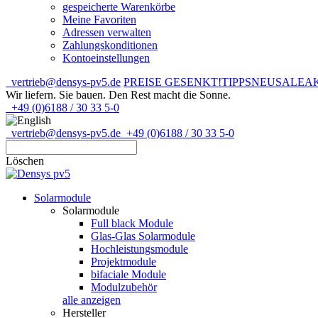
gespeicherte Warenkörbe
Meine Favoriten
Adressen verwalten
Zahlungskonditionen
Kontoeinstellungen
vertrieb@densys-pv5.de
PREISE GESENKT!
TIPPS
NEU
SALE
A
Wir liefern. Sie bauen.
Den Rest macht die Sonne.
+49 (0)6188 / 30 33 5-0
vertrieb@densys-pv5.de
+49 (0)6188 / 30 33 5-0
Löschen
Solarmodule
Solarmodule
Full black Module
Glas-Glas Solarmodule
Hochleistungsmodule
Projektmodule
bifaciale Module
Modulzubehör
alle anzeigen
Hersteller