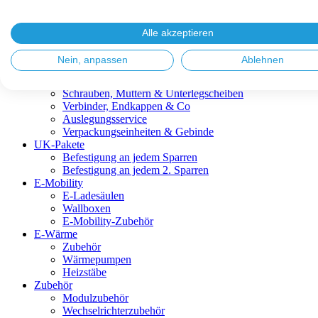
Blitzschutz & Erdung
Dachanbindungen
Fassadenlösungen
Alle akzeptieren
Kabelmanagement
Metalldachplatten
Nein, anpassen
Ablehnen
Modulklemmen
Modultragprofile
Schrauben, Muttern & Unterlegscheiben
Verbinder, Endkappen & Co
Auslegungsservice
Verpackungseinheiten & Gebinde
UK-Pakete
Befestigung an jedem Sparren
Befestigung an jedem 2. Sparren
E-Mobility
E-Ladesäulen
Wallboxen
E-Mobility-Zubehör
E-Wärme
Zubehör
Wärmepumpen
Heizstäbe
Zubehör
Modulzubehör
Wechselrichterzubehör