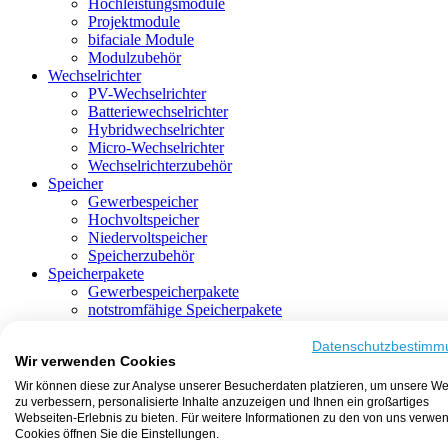
Hochleistungsmodule
Projektmodule
bifaciale Module
Modulzubehör
Wechselrichter
PV-Wechselrichter
Batteriewechselrichter
Hybridwechselrichter
Micro-Wechselrichter
Wechselrichterzubehör
Speicher
Gewerbespeicher
Hochvoltspeicher
Niedervoltspeicher
Speicherzubehör
Speicherpakete
Gewerbespeicherpakete
notstromfähige Speicherpakete
mit Batteriewechselrichter
mit Hybridwechselrichter
Datenschutzbestimm
Wir verwenden Cookies
mit Hochvoltspeicher
HEMS-fähige Speicherpakete
Wir können diese zur Analyse unserer Besucherdaten platzieren, um unsere We
mit Niedervoltspeicher
zu verbessern, personalisierte Inhalte anzuzeigen und Ihnen ein großartiges
Unterkonstruktion
Webseiten-Erlebnis zu bieten. Für weitere Informationen zu den von uns verwe
Aufständerung
Cookies öffnen Sie die Einstellungen.