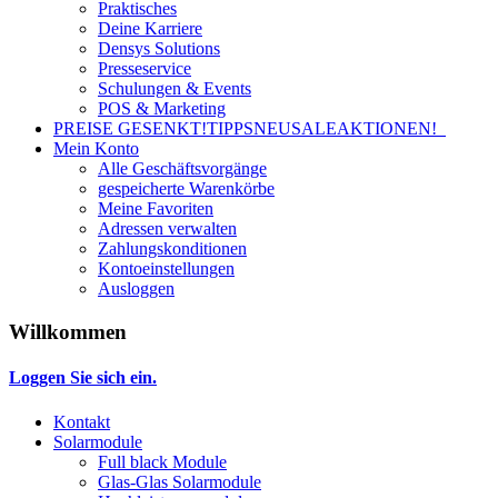
Praktisches
Deine Karriere
Densys Solutions
Presseservice
Schulungen & Events
POS & Marketing
PREISE GESENKT!
TIPPS
NEU
SALE
AKTIONEN!
Mein Konto
Alle Geschäftsvorgänge
gespeicherte Warenkörbe
Meine Favoriten
Adressen verwalten
Zahlungskonditionen
Kontoeinstellungen
Ausloggen
Willkommen
Loggen Sie sich ein.
Kontakt
Solarmodule
Full black Module
Glas-Glas Solarmodule