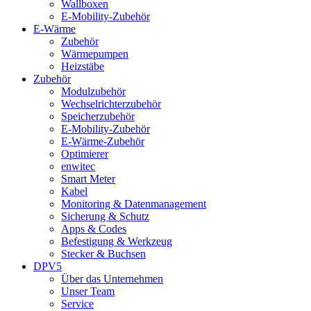
Wallboxen
E-Mobility-Zubehör
E-Wärme
Zubehör
Wärmepumpen
Heizstäbe
Zubehör
Modulzubehör
Wechselrichterzubehör
Speicherzubehör
E-Mobility-Zubehör
E-Wärme-Zubehör
Optimierer
enwitec
Smart Meter
Kabel
Monitoring & Datenmanagement
Sicherung & Schutz
Apps & Codes
Befestigung & Werkzeug
Stecker & Buchsen
DPV5
Über das Unternehmen
Unser Team
Service