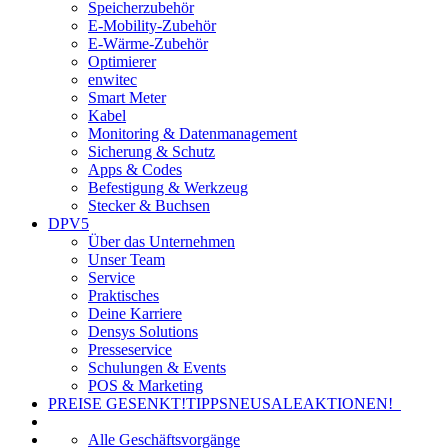
Speicherzubehör
E-Mobility-Zubehör
E-Wärme-Zubehör
Optimierer
enwitec
Smart Meter
Kabel
Monitoring & Datenmanagement
Sicherung & Schutz
Apps & Codes
Befestigung & Werkzeug
Stecker & Buchsen
DPV5
Über das Unternehmen
Unser Team
Service
Praktisches
Deine Karriere
Densys Solutions
Presseservice
Schulungen & Events
POS & Marketing
PREISE GESENKT!
TIPPS
NEU
SALE
AKTIONEN!
Alle Geschäftsvorgänge