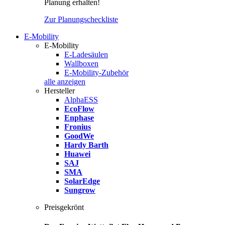
Planung erhalten!
Zur Planungscheckliste
E-Mobility
E-Mobility
E-Ladesäulen
Wallboxen
E-Mobility-Zubehör
alle anzeigen
Hersteller
AlphaESS
EcoFlow
Enphase
Fronius
GoodWe
Hardy Barth
Huawei
SAJ
SMA
SolarEdge
Sungrow
Preisgekrönt