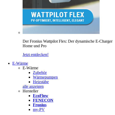
Der Fronius Wattpilot Flex: Der dynamische E-Charger
Home und Pro
Jetzt entdecken!
E-Wärme
E-Wärme
Zubehör
Wärmepumpen
Heizstäbe
alle anzeigen
Hersteller
EcoFlow
FENECON
Fronius
my-PV