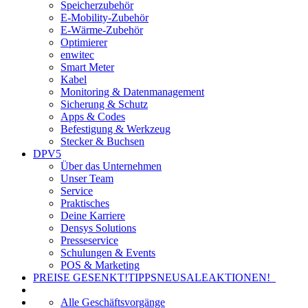
Speicherzubehör
E-Mobility-Zubehör
E-Wärme-Zubehör
Optimierer
enwitec
Smart Meter
Kabel
Monitoring & Datenmanagement
Sicherung & Schutz
Apps & Codes
Befestigung & Werkzeug
Stecker & Buchsen
DPV5
Über das Unternehmen
Unser Team
Service
Praktisches
Deine Karriere
Densys Solutions
Presseservice
Schulungen & Events
POS & Marketing
PREISE GESENKT!
TIPPS
NEU
SALE
AKTIONEN!
Alle Geschäftsvorgänge