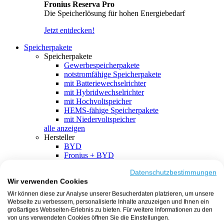
Fronius Reserva Pro
Die Speicherlösung für hohen Energiebedarf
Jetzt entdecken!
Speicherpakete
Speicherpakete
Gewerbespeicherpakete
notstromfähige Speicherpakete
mit Batteriewechselrichter
mit Hybridwechselrichter
mit Hochvoltspeicher
HEMS-fähige Speicherpakete
mit Niedervoltspeicher
alle anzeigen
Hersteller
BYD
Fronius + BYD
GoodWe + BYD
Kostal + BYD
Datenschutzbestimmungen
Wir verwenden Cookies
SMA + BYD
EcoFlow
Wir können diese zur Analyse unserer Besucherdaten platzieren, um unsere
EcoFlow + EcoFlow
Webseite zu verbessern, personalisierte Inhalte anzuzeigen und Ihnen ein
FENECON
großartiges Webseiten-Erlebnis zu bieten. Für weitere Informationen zu den
FENECON + FENECON
von uns verwendeten Cookies öffnen Sie die Einstellungen.