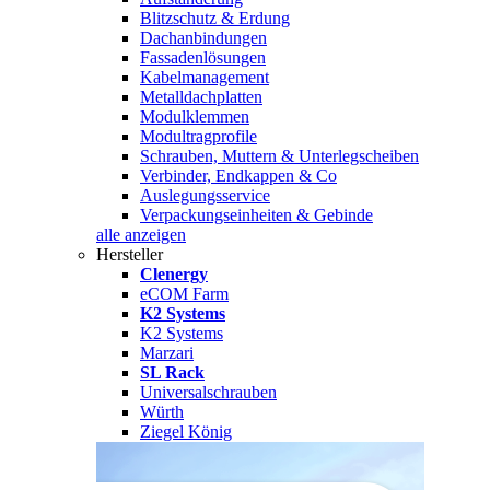
Blitzschutz & Erdung
Dachanbindungen
Fassadenlösungen
Kabelmanagement
Metalldachplatten
Modulklemmen
Modultragprofile
Schrauben, Muttern & Unterlegscheiben
Verbinder, Endkappen & Co
Auslegungsservice
Verpackungseinheiten & Gebinde
alle anzeigen
Hersteller
Clenergy
eCOM Farm
K2 Systems
K2 Systems
Marzari
SL Rack
Universalschrauben
Würth
Ziegel König