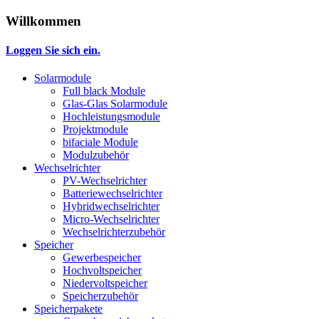
Willkommen
Loggen Sie sich ein.
Solarmodule
Full black Module
Glas-Glas Solarmodule
Hochleistungsmodule
Projektmodule
bifaciale Module
Modulzubehör
Wechselrichter
PV-Wechselrichter
Batteriewechselrichter
Hybridwechselrichter
Micro-Wechselrichter
Wechselrichterzubehör
Speicher
Gewerbespeicher
Hochvoltspeicher
Niedervoltspeicher
Speicherzubehör
Speicherpakete