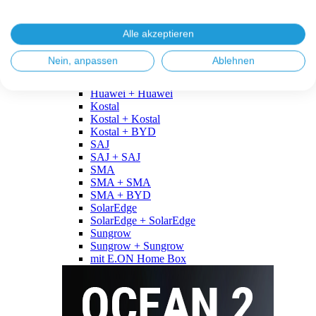
Fronius
Fronius + Fronius
Fronius + BYD
Alle akzeptieren
GoodWe
GoodWe + GoodWe
Nein, anpassen
Ablehnen
GoodWe + BYD
Huawei
Huawei + Huawei
Kostal
Kostal + Kostal
Kostal + BYD
SAJ
SAJ + SAJ
SMA
SMA + SMA
SMA + BYD
SolarEdge
SolarEdge + SolarEdge
Sungrow
Sungrow + Sungrow
mit E.ON Home Box