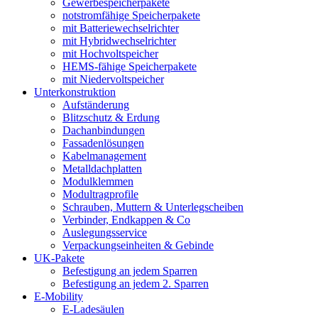
Gewerbespeicherpakete
notstromfähige Speicherpakete
mit Batteriewechselrichter
mit Hybridwechselrichter
mit Hochvoltspeicher
HEMS-fähige Speicherpakete
mit Niedervoltspeicher
Unterkonstruktion
Aufständerung
Blitzschutz & Erdung
Dachanbindungen
Fassadenlösungen
Kabelmanagement
Metalldachplatten
Modulklemmen
Modultragprofile
Schrauben, Muttern & Unterlegscheiben
Verbinder, Endkappen & Co
Auslegungsservice
Verpackungseinheiten & Gebinde
UK-Pakete
Befestigung an jedem Sparren
Befestigung an jedem 2. Sparren
E-Mobility
E-Ladesäulen