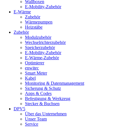
Wallboxen
E-Mobility-Zubehör
E-Wärme
Zubehör
Wärmepumpen
Heizstäbe
Zubehör
Modulzubehör
Wechselrichterzubehör
Speicherzubehör
E-Mobility-Zubehör
E-Wärme-Zubehör
Optimierer
enwitec
Smart Meter
Kabel
Monitoring & Datenmanagement
Sicherung & Schutz
Apps & Codes
Befestigung & Werkzeug
Stecker & Buchsen
DPV5
Über das Unternehmen
Unser Team
Service