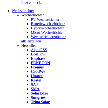
Jetzt entdecken!
Wechselrichter
Wechselrichter
PV-Wechselrichter
Batteriewechselrichter
Hybridwechselrichter
Micro-Wechselrichter
Wechselrichterzubehör
alle anzeigen
Hersteller
AlphaESS
EcoFlow
Enphase
FENECON
Fronius
GoodWe
Huawei
Kostal
SAJ
SMA
SolarEdge
Sungrow
Trina Solar