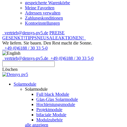
gespeicherte Warenkörbe
Meine Favoriten
Adressen verwalten
Zahlungskonditionen
Kontoeinstellungen
vertrieb@densys-pv5.de
PREISE
GESENKT!
TIPPS
NEU
SALE
AKTIONEN!
Wir liefern. Sie bauen.
Den Rest macht die Sonne.
+49 (0)6188 / 30 33 5-0
vertrieb@densys-pv5.de
+49 (0)6188 / 30 33 5-0
Löschen
Solarmodule
Solarmodule
Full black Module
Glas-Glas Solarmodule
Hochleistungsmodule
Projektmodule
bifaciale Module
Modulzubehör
alle anzeigen