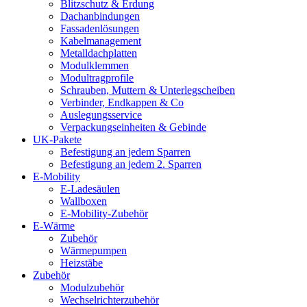
Blitzschutz & Erdung
Dachanbindungen
Fassadenlösungen
Kabelmanagement
Metalldachplatten
Modulklemmen
Modultragprofile
Schrauben, Muttern & Unterlegscheiben
Verbinder, Endkappen & Co
Auslegungsservice
Verpackungseinheiten & Gebinde
UK-Pakete
Befestigung an jedem Sparren
Befestigung an jedem 2. Sparren
E-Mobility
E-Ladesäulen
Wallboxen
E-Mobility-Zubehör
E-Wärme
Zubehör
Wärmepumpen
Heizstäbe
Zubehör
Modulzubehör
Wechselrichterzubehör