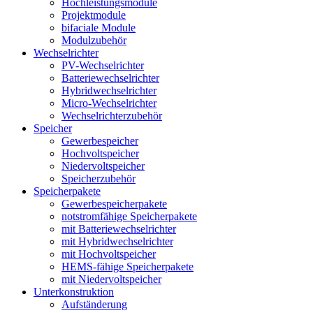
Hochleistungsmodule
Projektmodule
bifaciale Module
Modulzubehör
Wechselrichter
PV-Wechselrichter
Batteriewechselrichter
Hybridwechselrichter
Micro-Wechselrichter
Wechselrichterzubehör
Speicher
Gewerbespeicher
Hochvoltspeicher
Niedervoltspeicher
Speicherzubehör
Speicherpakete
Gewerbespeicherpakete
notstromfähige Speicherpakete
mit Batteriewechselrichter
mit Hybridwechselrichter
mit Hochvoltspeicher
HEMS-fähige Speicherpakete
mit Niedervoltspeicher
Unterkonstruktion
Aufständerung