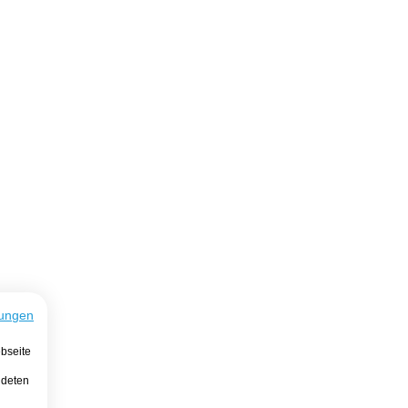
ungen
bseite
ndeten