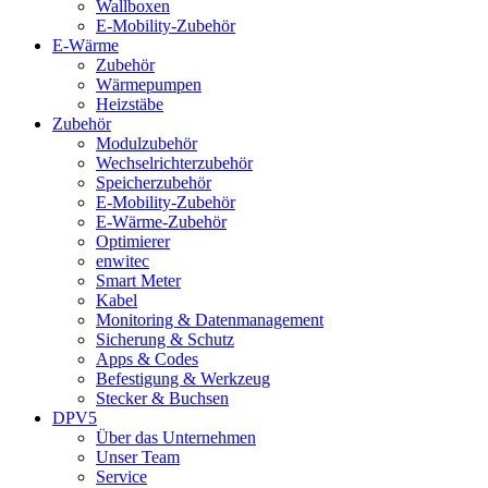
Wallboxen
E-Mobility-Zubehör
E-Wärme
Zubehör
Wärmepumpen
Heizstäbe
Zubehör
Modulzubehör
Wechselrichterzubehör
Speicherzubehör
E-Mobility-Zubehör
E-Wärme-Zubehör
Optimierer
enwitec
Smart Meter
Kabel
Monitoring & Datenmanagement
Sicherung & Schutz
Apps & Codes
Befestigung & Werkzeug
Stecker & Buchsen
DPV5
Über das Unternehmen
Unser Team
Service