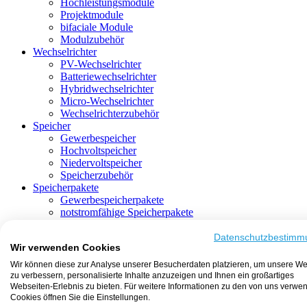
Hochleistungsmodule
Projektmodule
bifaciale Module
Modulzubehör
Wechselrichter
PV-Wechselrichter
Batteriewechselrichter
Hybridwechselrichter
Micro-Wechselrichter
Wechselrichterzubehör
Speicher
Gewerbespeicher
Hochvoltspeicher
Niedervoltspeicher
Speicherzubehör
Speicherpakete
Gewerbespeicherpakete
notstromfähige Speicherpakete
mit Batteriewechselrichter
mit Hybridwechselrichter
Datenschutzbestimm
Wir verwenden Cookies
mit Hochvoltspeicher
HEMS-fähige Speicherpakete
Wir können diese zur Analyse unserer Besucherdaten platzieren, um unsere We
mit Niedervoltspeicher
zu verbessern, personalisierte Inhalte anzuzeigen und Ihnen ein großartiges
Unterkonstruktion
Webseiten-Erlebnis zu bieten. Für weitere Informationen zu den von uns verwe
Aufständerung
Cookies öffnen Sie die Einstellungen.