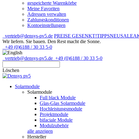
gespeicherte Warenkörbe
Meine Favoriten
Adressen verwalten
Zahlungskonditionen
Kontoeinstellungen
vertrieb@densys-pv5.de
PREISE GESENKT!
TIPPS
NEU
SALE
A
Wir liefern. Sie bauen.
Den Rest macht die Sonne.
+49 (0)6188 / 30 33 5-0
vertrieb@densys-pv5.de
+49 (0)6188 / 30 33 5-0
Löschen
Solarmodule
Solarmodule
Full black Module
Glas-Glas Solarmodule
Hochleistungsmodule
Projektmodule
bifaciale Module
Modulzubehör
alle anzeigen
Hersteller