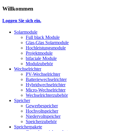
Willkommen
Loggen Sie sich ein.
Solarmodule
Full black Module
Glas-Glas Solarmodule
Hochleistungsmodule
Projektmodule
bifaciale Module
Modulzubehör
Wechselrichter
PV-Wechselrichter
Batteriewechselrichter
Hybridwechselrichter
Micro-Wechselrichter
Wechselrichterzubehör
Speicher
Gewerbespeicher
Hochvoltspeicher
Niedervoltspeicher
Speicherzubehör
Speicherpakete