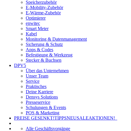
Speicherzubehör
E-Mobility-Zubehör
E-Wärme-Zubehör
Optimierer
enwitec
Smart Meter
Kabel
Monitoring & Datenmanagement
Sicherung & Schutz
Apps & Codes
Befestigung & Werkzeug
Stecker & Buchsen
DPV5
Über das Unternehmen
Unser Team
Service
Praktisches
Deine Karriere
Densys Solutions
Presseservice
Schulungen & Events
POS & Marketing
PREISE GESENKT!
TIPPS
NEU
SALE
AKTIONEN!
Alle Geschäftsvorgänge