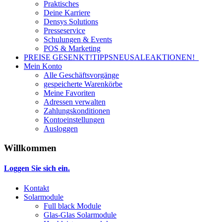
Praktisches
Deine Karriere
Densys Solutions
Presseservice
Schulungen & Events
POS & Marketing
PREISE GESENKT!
TIPPS
NEU
SALE
AKTIONEN!
Mein Konto
Alle Geschäftsvorgänge
gespeicherte Warenkörbe
Meine Favoriten
Adressen verwalten
Zahlungskonditionen
Kontoeinstellungen
Ausloggen
Willkommen
Loggen Sie sich ein.
Kontakt
Solarmodule
Full black Module
Glas-Glas Solarmodule