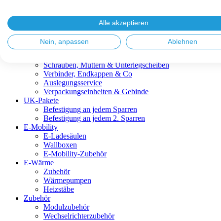
Blitzschutz & Erdung
Dachanbindungen
Fassadenlösungen
Alle akzeptieren
Kabelmanagement
Metalldachplatten
Nein, anpassen
Ablehnen
Modulklemmen
Modultragprofile
Schrauben, Muttern & Unterlegscheiben
Verbinder, Endkappen & Co
Auslegungsservice
Verpackungseinheiten & Gebinde
UK-Pakete
Befestigung an jedem Sparren
Befestigung an jedem 2. Sparren
E-Mobility
E-Ladesäulen
Wallboxen
E-Mobility-Zubehör
E-Wärme
Zubehör
Wärmepumpen
Heizstäbe
Zubehör
Modulzubehör
Wechselrichterzubehör