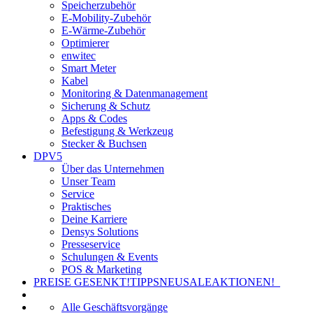
Speicherzubehör
E-Mobility-Zubehör
E-Wärme-Zubehör
Optimierer
enwitec
Smart Meter
Kabel
Monitoring & Datenmanagement
Sicherung & Schutz
Apps & Codes
Befestigung & Werkzeug
Stecker & Buchsen
DPV5
Über das Unternehmen
Unser Team
Service
Praktisches
Deine Karriere
Densys Solutions
Presseservice
Schulungen & Events
POS & Marketing
PREISE GESENKT!
TIPPS
NEU
SALE
AKTIONEN!
Alle Geschäftsvorgänge