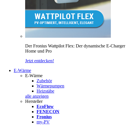
Der Fronius Wattpilot Flex: Der dynamische E-Charger
Home und Pro
Jetzt entdecken!
E-Wärme
E-Wärme
Zubehör
Wärmepumpen
Heizstäbe
alle anzeigen
Hersteller
EcoFlow
FENECON
Fronius
my-PV