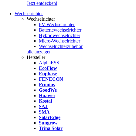
Jetzt entdecken!
Wechselrichter
Wechselrichter
PV-Wechselrichter
Batteriewechselrichter
Hybridwechselrichter
Micro-Wechselrichter
Wechselrichterzubehör
alle anzeigen
Hersteller
AlphaESS
EcoFlow
Enphase
FENECON
Fronius
GoodWe
Huawei
Kostal
SAJ
SMA
SolarEdge
Sungrow
Trina Solar