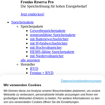
Fronius Reserva Pro
Die Speicherlösung für hohen Energiebedarf
Jetzt entdecken!
Speicherpakete
Speicherpakete
Gewerbespeicherpakete
notstromfähige Speicherpakete
mit Batteriewechselrichter
mit Hybridwechselrichter
mit Hochvoltspeicher
HEMS-fähige Speicherpakete
mit Niedervoltspeicher
alle anzeigen
Hersteller
BYD
Fronius + BYD
GoodWe + BYD
Kostal + BYD
Datenschutzbestimmungen
Wir verwenden Cookies
SMA + BYD
EcoFlow
Wir können diese zur Analyse unserer Besucherdaten platzieren, um unsere
EcoFlow + EcoFlow
Webseite zu verbessern, personalisierte Inhalte anzuzeigen und Ihnen ein
FENECON
großartiges Webseiten-Erlebnis zu bieten. Für weitere Informationen zu den
FENECON + FENECON
von uns verwendeten Cookies öffnen Sie die Einstellungen.