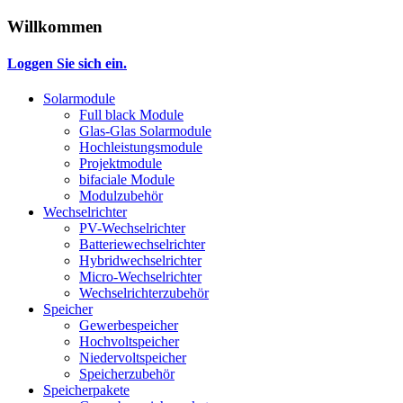
Willkommen
Loggen Sie sich ein.
Solarmodule
Full black Module
Glas-Glas Solarmodule
Hochleistungsmodule
Projektmodule
bifaciale Module
Modulzubehör
Wechselrichter
PV-Wechselrichter
Batteriewechselrichter
Hybridwechselrichter
Micro-Wechselrichter
Wechselrichterzubehör
Speicher
Gewerbespeicher
Hochvoltspeicher
Niedervoltspeicher
Speicherzubehör
Speicherpakete