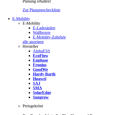
Planung erhalten!
Zur Planungscheckliste
E-Mobility
E-Mobility
E-Ladesäulen
Wallboxen
E-Mobility-Zubehör
alle anzeigen
Hersteller
AlphaESS
EcoFlow
Enphase
Fronius
GoodWe
Hardy Barth
Huawei
SAJ
SMA
SolarEdge
Sungrow
Preisgekrönt