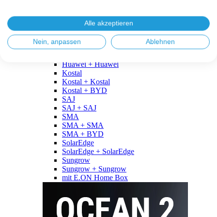
Fronius
Fronius + Fronius
Fronius + BYD
Alle akzeptieren
GoodWe
GoodWe + GoodWe
Nein, anpassen
Ablehnen
GoodWe + BYD
Huawei
Huawei + Huawei
Kostal
Kostal + Kostal
Kostal + BYD
SAJ
SAJ + SAJ
SMA
SMA + SMA
SMA + BYD
SolarEdge
SolarEdge + SolarEdge
Sungrow
Sungrow + Sungrow
mit E.ON Home Box