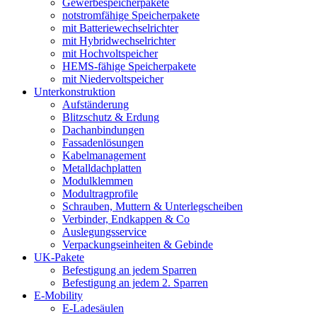
Gewerbespeicherpakete
notstromfähige Speicherpakete
mit Batteriewechselrichter
mit Hybridwechselrichter
mit Hochvoltspeicher
HEMS-fähige Speicherpakete
mit Niedervoltspeicher
Unterkonstruktion
Aufständerung
Blitzschutz & Erdung
Dachanbindungen
Fassadenlösungen
Kabelmanagement
Metalldachplatten
Modulklemmen
Modultragprofile
Schrauben, Muttern & Unterlegscheiben
Verbinder, Endkappen & Co
Auslegungsservice
Verpackungseinheiten & Gebinde
UK-Pakete
Befestigung an jedem Sparren
Befestigung an jedem 2. Sparren
E-Mobility
E-Ladesäulen