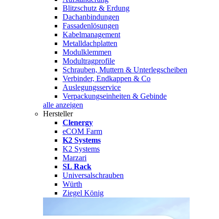
Blitzschutz & Erdung
Dachanbindungen
Fassadenlösungen
Kabelmanagement
Metalldachplatten
Modulklemmen
Modultragprofile
Schrauben, Muttern & Unterlegscheiben
Verbinder, Endkappen & Co
Auslegungsservice
Verpackungseinheiten & Gebinde
alle anzeigen
Hersteller
Clenergy
eCOM Farm
K2 Systems
K2 Systems
Marzari
SL Rack
Universalschrauben
Würth
Ziegel König