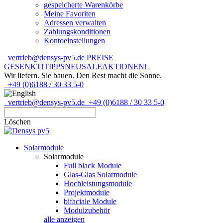
gespeicherte Warenkörbe
Meine Favoriten
Adressen verwalten
Zahlungskonditionen
Kontoeinstellungen
vertrieb@densys-pv5.de
PREISE
GESENKT!
TIPPS
NEU
SALE
AKTIONEN!
Wir liefern. Sie bauen.
Den Rest macht die Sonne.
+49 (0)6188 / 30 33 5-0
vertrieb@densys-pv5.de
+49 (0)6188 / 30 33 5-0
Löschen
Solarmodule
Solarmodule
Full black Module
Glas-Glas Solarmodule
Hochleistungsmodule
Projektmodule
bifaciale Module
Modulzubehör
alle anzeigen