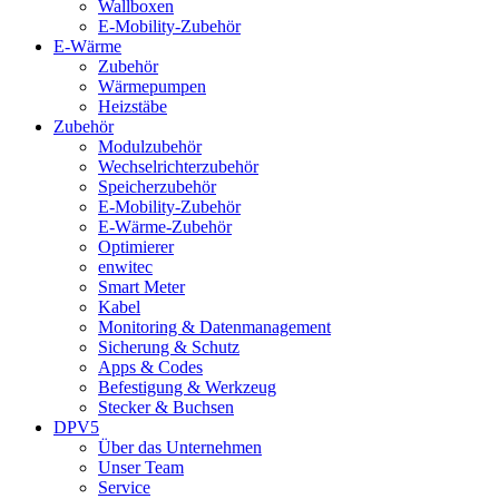
Wallboxen
E-Mobility-Zubehör
E-Wärme
Zubehör
Wärmepumpen
Heizstäbe
Zubehör
Modulzubehör
Wechselrichterzubehör
Speicherzubehör
E-Mobility-Zubehör
E-Wärme-Zubehör
Optimierer
enwitec
Smart Meter
Kabel
Monitoring & Datenmanagement
Sicherung & Schutz
Apps & Codes
Befestigung & Werkzeug
Stecker & Buchsen
DPV5
Über das Unternehmen
Unser Team
Service