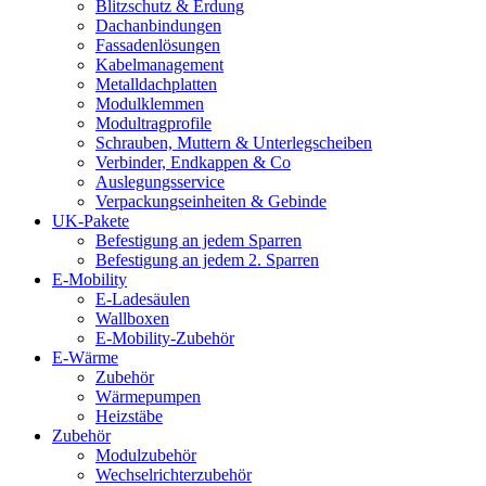
Blitzschutz & Erdung
Dachanbindungen
Fassadenlösungen
Kabelmanagement
Metalldachplatten
Modulklemmen
Modultragprofile
Schrauben, Muttern & Unterlegscheiben
Verbinder, Endkappen & Co
Auslegungsservice
Verpackungseinheiten & Gebinde
UK-Pakete
Befestigung an jedem Sparren
Befestigung an jedem 2. Sparren
E-Mobility
E-Ladesäulen
Wallboxen
E-Mobility-Zubehör
E-Wärme
Zubehör
Wärmepumpen
Heizstäbe
Zubehör
Modulzubehör
Wechselrichterzubehör