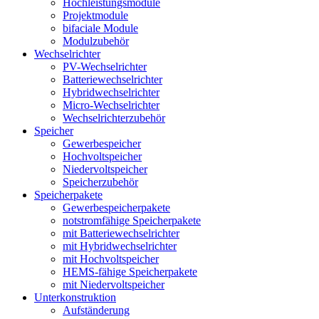
Hochleistungsmodule
Projektmodule
bifaciale Module
Modulzubehör
Wechselrichter
PV-Wechselrichter
Batteriewechselrichter
Hybridwechselrichter
Micro-Wechselrichter
Wechselrichterzubehör
Speicher
Gewerbespeicher
Hochvoltspeicher
Niedervoltspeicher
Speicherzubehör
Speicherpakete
Gewerbespeicherpakete
notstromfähige Speicherpakete
mit Batteriewechselrichter
mit Hybridwechselrichter
mit Hochvoltspeicher
HEMS-fähige Speicherpakete
mit Niedervoltspeicher
Unterkonstruktion
Aufständerung