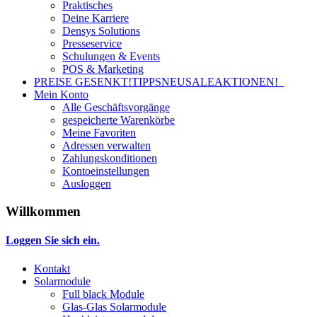
Praktisches
Deine Karriere
Densys Solutions
Presseservice
Schulungen & Events
POS & Marketing
PREISE GESENKT!
TIPPS
NEU
SALE
AKTIONEN!
Mein Konto
Alle Geschäftsvorgänge
gespeicherte Warenkörbe
Meine Favoriten
Adressen verwalten
Zahlungskonditionen
Kontoeinstellungen
Ausloggen
Willkommen
Loggen Sie sich ein.
Kontakt
Solarmodule
Full black Module
Glas-Glas Solarmodule