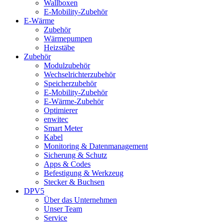
Wallboxen
E-Mobility-Zubehör
E-Wärme
Zubehör
Wärmepumpen
Heizstäbe
Zubehör
Modulzubehör
Wechselrichterzubehör
Speicherzubehör
E-Mobility-Zubehör
E-Wärme-Zubehör
Optimierer
enwitec
Smart Meter
Kabel
Monitoring & Datenmanagement
Sicherung & Schutz
Apps & Codes
Befestigung & Werkzeug
Stecker & Buchsen
DPV5
Über das Unternehmen
Unser Team
Service