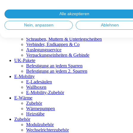
Blitzschutz & Erdung
Dachanbindungen
Fassadenlösungen
Alle akzeptieren
Kabelmanagement
Metalldachplatten
Nein, anpassen
Ablehnen
Modulklemmen
Modultragprofile
Schrauben, Muttern & Unterlegscheiben
Verbinder, Endkappen & Co
Auslegungsservice
Verpackungseinheiten & Gebinde
UK-Pakete
Befestigung an jedem Sparren
Befestigung an jedem 2. Sparren
E-Mobility
E-Ladesäulen
Wallboxen
E-Mobility-Zubehör
E-Wärme
Zubehör
Wärmepumpen
Heizstäbe
Zubehör
Modulzubehör
Wechselrichterzubehör