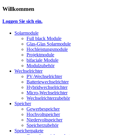
Willkommen
Loggen Sie sich ein.
Solarmodule
Full black Module
Glas-Glas Solarmodule
Hochleistungsmodule
Projektmodule
bifaciale Module
Modulzubehör
Wechselrichter
PV-Wechselrichter
Batteriewechselrichter
Hybridwechselrichter
Micro-Wechselrichter
Wechselrichterzubehör
Speicher
Gewerbespeicher
Hochvoltspeicher
Niedervoltspeicher
Speicherzubehör
Speicherpakete