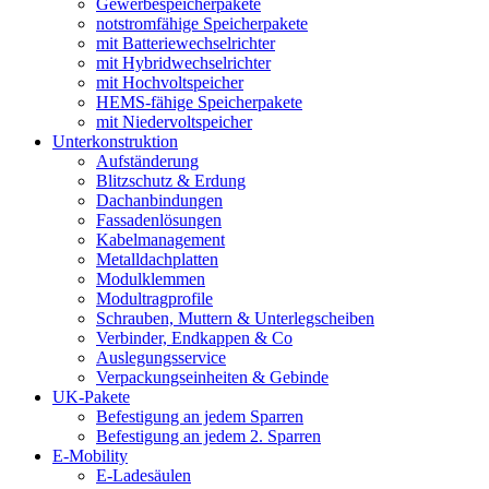
Gewerbespeicherpakete
notstromfähige Speicherpakete
mit Batteriewechselrichter
mit Hybridwechselrichter
mit Hochvoltspeicher
HEMS-fähige Speicherpakete
mit Niedervoltspeicher
Unterkonstruktion
Aufständerung
Blitzschutz & Erdung
Dachanbindungen
Fassadenlösungen
Kabelmanagement
Metalldachplatten
Modulklemmen
Modultragprofile
Schrauben, Muttern & Unterlegscheiben
Verbinder, Endkappen & Co
Auslegungsservice
Verpackungseinheiten & Gebinde
UK-Pakete
Befestigung an jedem Sparren
Befestigung an jedem 2. Sparren
E-Mobility
E-Ladesäulen