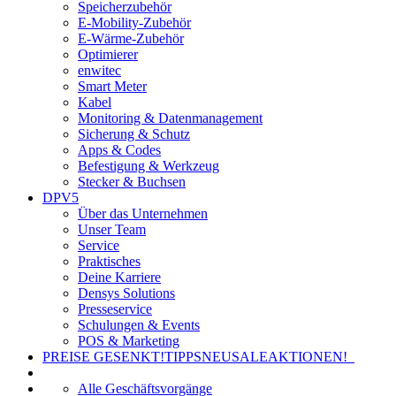
Speicherzubehör
E-Mobility-Zubehör
E-Wärme-Zubehör
Optimierer
enwitec
Smart Meter
Kabel
Monitoring & Datenmanagement
Sicherung & Schutz
Apps & Codes
Befestigung & Werkzeug
Stecker & Buchsen
DPV5
Über das Unternehmen
Unser Team
Service
Praktisches
Deine Karriere
Densys Solutions
Presseservice
Schulungen & Events
POS & Marketing
PREISE GESENKT!
TIPPS
NEU
SALE
AKTIONEN!
Alle Geschäftsvorgänge