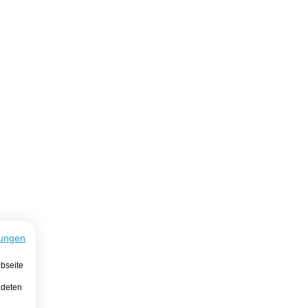
ungen
bseite
ndeten