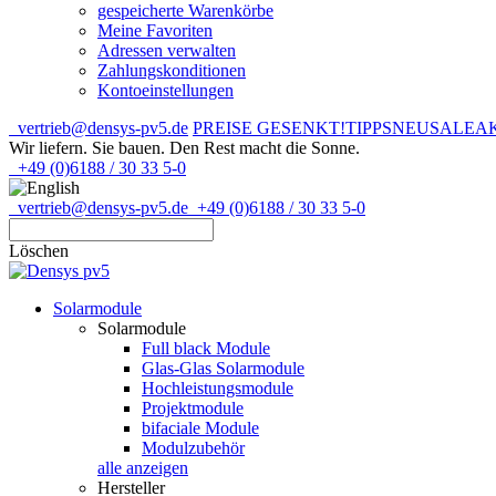
gespeicherte Warenkörbe
Meine Favoriten
Adressen verwalten
Zahlungskonditionen
Kontoeinstellungen
vertrieb@densys-pv5.de
PREISE GESENKT!
TIPPS
NEU
SALE
A
Wir liefern. Sie bauen.
Den Rest macht die Sonne.
+49 (0)6188 / 30 33 5-0
vertrieb@densys-pv5.de
+49 (0)6188 / 30 33 5-0
Löschen
Solarmodule
Solarmodule
Full black Module
Glas-Glas Solarmodule
Hochleistungsmodule
Projektmodule
bifaciale Module
Modulzubehör
alle anzeigen
Hersteller