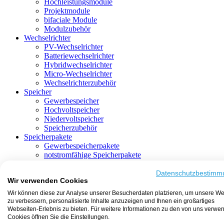
Hochleistungsmodule
Projektmodule
bifaciale Module
Modulzubehör
Wechselrichter
PV-Wechselrichter
Batteriewechselrichter
Hybridwechselrichter
Micro-Wechselrichter
Wechselrichterzubehör
Speicher
Gewerbespeicher
Hochvoltspeicher
Niedervoltspeicher
Speicherzubehör
Speicherpakete
Gewerbespeicherpakete
notstromfähige Speicherpakete
mit Batteriewechselrichter
mit Hybridwechselrichter
Datenschutzbestimm
Wir verwenden Cookies
mit Hochvoltspeicher
HEMS-fähige Speicherpakete
Wir können diese zur Analyse unserer Besucherdaten platzieren, um unsere We
mit Niedervoltspeicher
zu verbessern, personalisierte Inhalte anzuzeigen und Ihnen ein großartiges
Unterkonstruktion
Webseiten-Erlebnis zu bieten. Für weitere Informationen zu den von uns verwe
Aufständerung
Cookies öffnen Sie die Einstellungen.