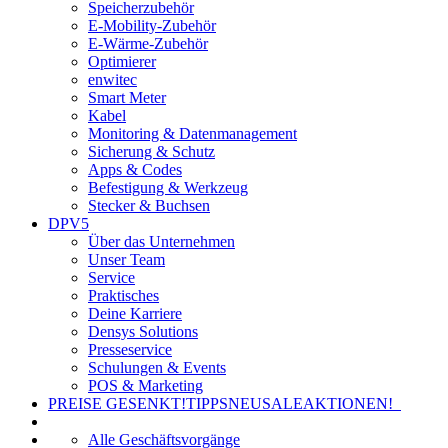
Speicherzubehör
E-Mobility-Zubehör
E-Wärme-Zubehör
Optimierer
enwitec
Smart Meter
Kabel
Monitoring & Datenmanagement
Sicherung & Schutz
Apps & Codes
Befestigung & Werkzeug
Stecker & Buchsen
DPV5
Über das Unternehmen
Unser Team
Service
Praktisches
Deine Karriere
Densys Solutions
Presseservice
Schulungen & Events
POS & Marketing
PREISE GESENKT!
TIPPS
NEU
SALE
AKTIONEN!
Alle Geschäftsvorgänge