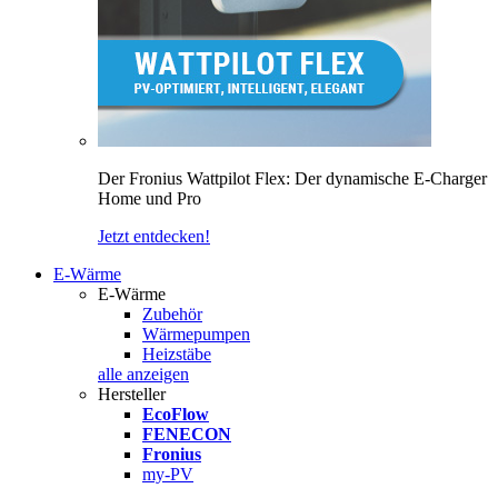
Der Fronius Wattpilot Flex: Der dynamische E-Charger
Home und Pro
Jetzt entdecken!
E-Wärme
E-Wärme
Zubehör
Wärmepumpen
Heizstäbe
alle anzeigen
Hersteller
EcoFlow
FENECON
Fronius
my-PV