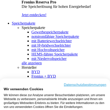
Fronius Reserva Pro
Die Speicherlösung für hohen Energiebedarf
Jetzt entdecken!
Speicherpakete
Speicherpakete
Gewerbespeicherpakete
notstromfähige Speicherpakete
mit Batteriewechselrichter
mit Hybridwechselrichter
mit Hochvoltspeicher
HEMS-fähige Speicherpakete
mit Niedervoltspeicher
alle anzeigen
Hersteller
BYD
Fronius + BYD
GoodWe + BYD
Kostal + BYD
Datenschutzbestimmungen
Wir verwenden Cookies
SMA + BYD
EcoFlow
Wir können diese zur Analyse unserer Besucherdaten platzieren, um unsere
EcoFlow + EcoFlow
Webseite zu verbessern, personalisierte Inhalte anzuzeigen und Ihnen ein
FENECON
großartiges Webseiten-Erlebnis zu bieten. Für weitere Informationen zu den
FENECON + FENECON
von uns verwendeten Cookies öffnen Sie die Einstellungen.