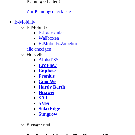
Planung erhalten!
Zur Planungscheckliste
E-Mobility
E-Mobility
E-Ladesäulen
Wallboxen
E-Mobility-Zubehör
alle anzeigen
Hersteller
AlphaESS
EcoFlow
Enphase
Fronius
GoodWe
Hardy Barth
Huawei
SAJ
SMA
SolarEdge
Sungrow
Preisgekrönt