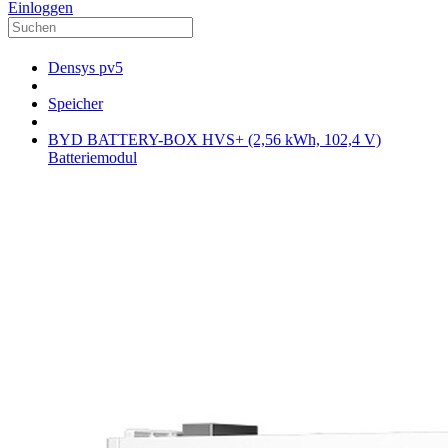
Einloggen
Densys pv5
Speicher
BYD BATTERY-BOX HVS+ (2,56 kWh, 102,4 V)
Batteriemodul