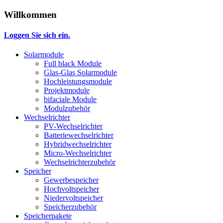
Willkommen
Loggen Sie sich ein.
Solarmodule
Full black Module
Glas-Glas Solarmodule
Hochleistungsmodule
Projektmodule
bifaciale Module
Modulzubehör
Wechselrichter
PV-Wechselrichter
Batteriewechselrichter
Hybridwechselrichter
Micro-Wechselrichter
Wechselrichterzubehör
Speicher
Gewerbespeicher
Hochvoltspeicher
Niedervoltspeicher
Speicherzubehör
Speicherpakete