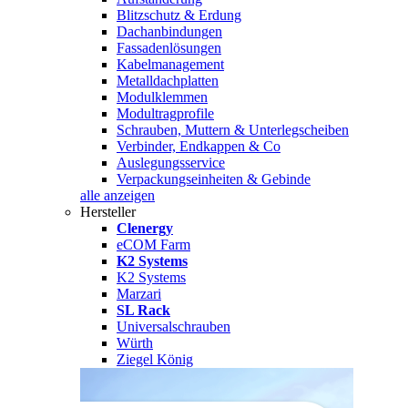
Blitzschutz & Erdung
Dachanbindungen
Fassadenlösungen
Kabelmanagement
Metalldachplatten
Modulklemmen
Modultragprofile
Schrauben, Muttern & Unterlegscheiben
Verbinder, Endkappen & Co
Auslegungsservice
Verpackungseinheiten & Gebinde
alle anzeigen
Hersteller
Clenergy
eCOM Farm
K2 Systems
K2 Systems
Marzari
SL Rack
Universalschrauben
Würth
Ziegel König