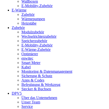
Wallboxen
E-Mobility-Zubehör
E-Wärme
Zubehör
Wärmepumpen
Heizstäbe
Zubehör
Modulzubehör
Wechselrichterzubehör
Speicherzubehör
E-Mobility-Zubehör
E-Wärme-Zubehör
Optimierer
enwitec
Smart Meter
Kabel
Monitoring & Datenmanagement
Sicherung & Schutz
Apps & Codes
Befestigung & Werkzeug
Stecker & Buchsen
DPV5
Über das Unternehmen
Unser Team
Service