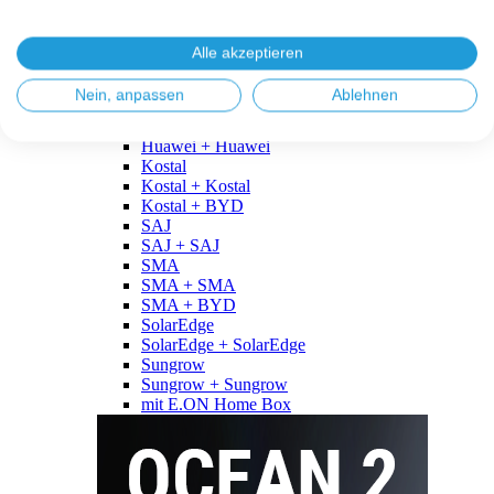
Fronius
Fronius + Fronius
Fronius + BYD
Alle akzeptieren
GoodWe
GoodWe + GoodWe
Nein, anpassen
Ablehnen
GoodWe + BYD
Huawei
Huawei + Huawei
Kostal
Kostal + Kostal
Kostal + BYD
SAJ
SAJ + SAJ
SMA
SMA + SMA
SMA + BYD
SolarEdge
SolarEdge + SolarEdge
Sungrow
Sungrow + Sungrow
mit E.ON Home Box