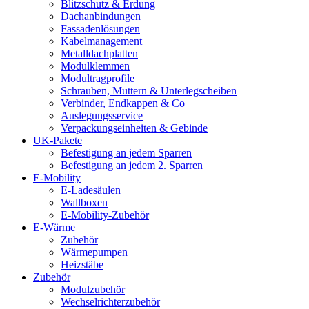
Blitzschutz & Erdung
Dachanbindungen
Fassadenlösungen
Kabelmanagement
Metalldachplatten
Modulklemmen
Modultragprofile
Schrauben, Muttern & Unterlegscheiben
Verbinder, Endkappen & Co
Auslegungsservice
Verpackungseinheiten & Gebinde
UK-Pakete
Befestigung an jedem Sparren
Befestigung an jedem 2. Sparren
E-Mobility
E-Ladesäulen
Wallboxen
E-Mobility-Zubehör
E-Wärme
Zubehör
Wärmepumpen
Heizstäbe
Zubehör
Modulzubehör
Wechselrichterzubehör