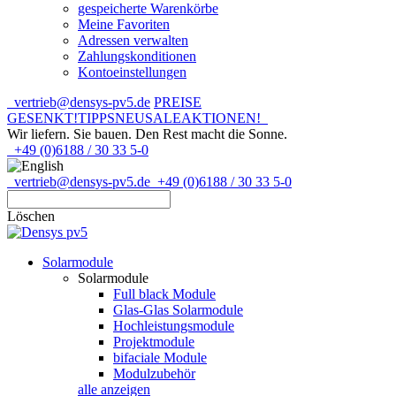
gespeicherte Warenkörbe
Meine Favoriten
Adressen verwalten
Zahlungskonditionen
Kontoeinstellungen
vertrieb@densys-pv5.de
PREISE
GESENKT!
TIPPS
NEU
SALE
AKTIONEN!
Wir liefern. Sie bauen.
Den Rest macht die Sonne.
+49 (0)6188 / 30 33 5-0
vertrieb@densys-pv5.de
+49 (0)6188 / 30 33 5-0
Löschen
Solarmodule
Solarmodule
Full black Module
Glas-Glas Solarmodule
Hochleistungsmodule
Projektmodule
bifaciale Module
Modulzubehör
alle anzeigen