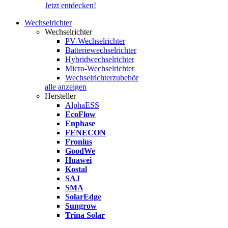
Jetzt entdecken!
Wechselrichter
Wechselrichter
PV-Wechselrichter
Batteriewechselrichter
Hybridwechselrichter
Micro-Wechselrichter
Wechselrichterzubehör
alle anzeigen
Hersteller
AlphaESS
EcoFlow
Enphase
FENECON
Fronius
GoodWe
Huawei
Kostal
SAJ
SMA
SolarEdge
Sungrow
Trina Solar