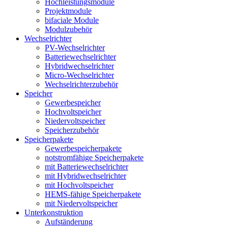
Hochleistungsmodule
Projektmodule
bifaciale Module
Modulzubehör
Wechselrichter
PV-Wechselrichter
Batteriewechselrichter
Hybridwechselrichter
Micro-Wechselrichter
Wechselrichterzubehör
Speicher
Gewerbespeicher
Hochvoltspeicher
Niedervoltspeicher
Speicherzubehör
Speicherpakete
Gewerbespeicherpakete
notstromfähige Speicherpakete
mit Batteriewechselrichter
mit Hybridwechselrichter
mit Hochvoltspeicher
HEMS-fähige Speicherpakete
mit Niedervoltspeicher
Unterkonstruktion
Aufständerung