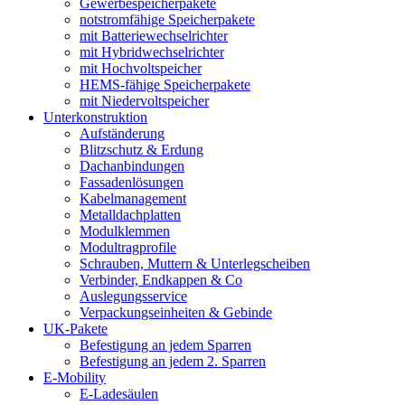
Gewerbespeicherpakete
notstromfähige Speicherpakete
mit Batteriewechselrichter
mit Hybridwechselrichter
mit Hochvoltspeicher
HEMS-fähige Speicherpakete
mit Niedervoltspeicher
Unterkonstruktion
Aufständerung
Blitzschutz & Erdung
Dachanbindungen
Fassadenlösungen
Kabelmanagement
Metalldachplatten
Modulklemmen
Modultragprofile
Schrauben, Muttern & Unterlegscheiben
Verbinder, Endkappen & Co
Auslegungsservice
Verpackungseinheiten & Gebinde
UK-Pakete
Befestigung an jedem Sparren
Befestigung an jedem 2. Sparren
E-Mobility
E-Ladesäulen