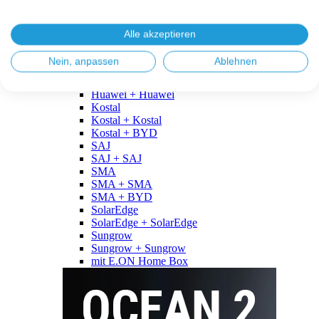
Fronius
Fronius + Fronius
Fronius + BYD
Alle akzeptieren
GoodWe
GoodWe + GoodWe
Nein, anpassen
Ablehnen
GoodWe + BYD
Huawei
Huawei + Huawei
Kostal
Kostal + Kostal
Kostal + BYD
SAJ
SAJ + SAJ
SMA
SMA + SMA
SMA + BYD
SolarEdge
SolarEdge + SolarEdge
Sungrow
Sungrow + Sungrow
mit E.ON Home Box