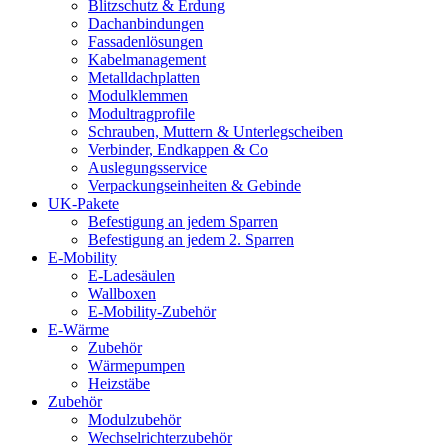
Blitzschutz & Erdung
Dachanbindungen
Fassadenlösungen
Kabelmanagement
Metalldachplatten
Modulklemmen
Modultragprofile
Schrauben, Muttern & Unterlegscheiben
Verbinder, Endkappen & Co
Auslegungsservice
Verpackungseinheiten & Gebinde
UK-Pakete
Befestigung an jedem Sparren
Befestigung an jedem 2. Sparren
E-Mobility
E-Ladesäulen
Wallboxen
E-Mobility-Zubehör
E-Wärme
Zubehör
Wärmepumpen
Heizstäbe
Zubehör
Modulzubehör
Wechselrichterzubehör