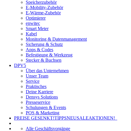
Speicherzubehör
E-Mobility-Zubehör
E-Wärme-Zubehör
Optimierer
enwitec
Smart Meter
Kabel
Monitoring & Datenmanagement
Sicherung & Schutz
Apps & Codes
Befestigung & Werkzeug
Stecker & Buchsen
DPV5
Über das Unternehmen
Unser Team
Service
Praktisches
Deine Karriere
Densys Solutions
Presseservice
Schulungen & Events
POS & Marketing
PREISE GESENKT!
TIPPS
NEU
SALE
AKTIONEN!
Alle Geschäftsvorgänge