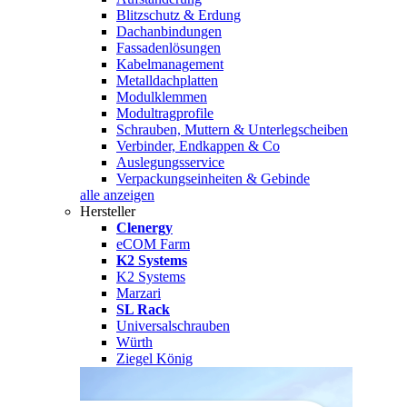
Blitzschutz & Erdung
Dachanbindungen
Fassadenlösungen
Kabelmanagement
Metalldachplatten
Modulklemmen
Modultragprofile
Schrauben, Muttern & Unterlegscheiben
Verbinder, Endkappen & Co
Auslegungsservice
Verpackungseinheiten & Gebinde
alle anzeigen
Hersteller
Clenergy
eCOM Farm
K2 Systems
K2 Systems
Marzari
SL Rack
Universalschrauben
Würth
Ziegel König