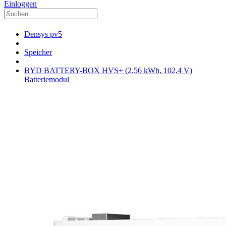
Einloggen
Densys pv5
Speicher
BYD BATTERY-BOX HVS+ (2,56 kWh, 102,4 V)
Batteriemodul