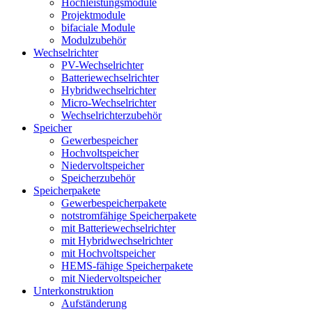
Hochleistungsmodule
Projektmodule
bifaciale Module
Modulzubehör
Wechselrichter
PV-Wechselrichter
Batteriewechselrichter
Hybridwechselrichter
Micro-Wechselrichter
Wechselrichterzubehör
Speicher
Gewerbespeicher
Hochvoltspeicher
Niedervoltspeicher
Speicherzubehör
Speicherpakete
Gewerbespeicherpakete
notstromfähige Speicherpakete
mit Batteriewechselrichter
mit Hybridwechselrichter
mit Hochvoltspeicher
HEMS-fähige Speicherpakete
mit Niedervoltspeicher
Unterkonstruktion
Aufständerung