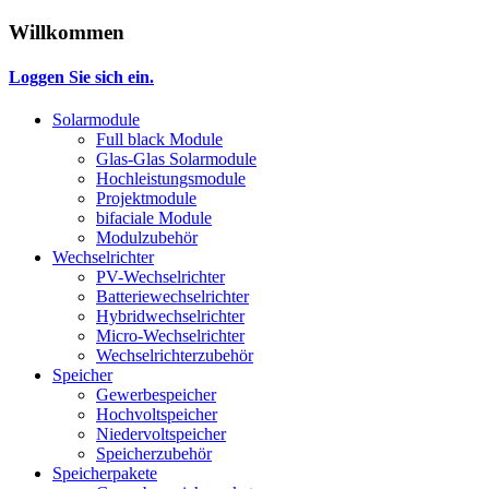
Willkommen
Loggen Sie sich ein.
Solarmodule
Full black Module
Glas-Glas Solarmodule
Hochleistungsmodule
Projektmodule
bifaciale Module
Modulzubehör
Wechselrichter
PV-Wechselrichter
Batteriewechselrichter
Hybridwechselrichter
Micro-Wechselrichter
Wechselrichterzubehör
Speicher
Gewerbespeicher
Hochvoltspeicher
Niedervoltspeicher
Speicherzubehör
Speicherpakete