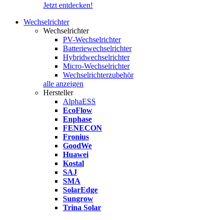
Jetzt entdecken!
Wechselrichter
Wechselrichter
PV-Wechselrichter
Batteriewechselrichter
Hybridwechselrichter
Micro-Wechselrichter
Wechselrichterzubehör
alle anzeigen
Hersteller
AlphaESS
EcoFlow
Enphase
FENECON
Fronius
GoodWe
Huawei
Kostal
SAJ
SMA
SolarEdge
Sungrow
Trina Solar