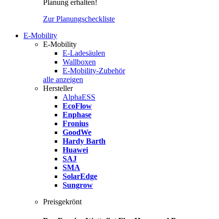
Planung erhalten!
Zur Planungscheckliste
E-Mobility
E-Mobility
E-Ladesäulen
Wallboxen
E-Mobility-Zubehör
alle anzeigen
Hersteller
AlphaESS
EcoFlow
Enphase
Fronius
GoodWe
Hardy Barth
Huawei
SAJ
SMA
SolarEdge
Sungrow
Preisgekrönt