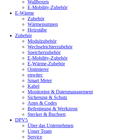
Wallboxen
E-Mobility-Zubehör
E-Wärme
Zubehör
Wärmepumpen
Heizstäbe
Zubehör
Modulzubehör
Wechselrichterzubehör
Speicherzubehör
E-Mobility-Zubehör
E-Wärme-Zubehör
Optimierer
enwitec
Smart Meter
Kabel
Monitoring & Datenmanagement
Sicherung & Schutz
Apps & Codes
Befestigung & Werkzeug
Stecker & Buchsen
DPV5
Über das Unternehmen
Unser Team
Service