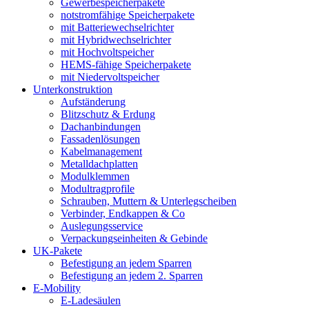
Gewerbespeicherpakete
notstromfähige Speicherpakete
mit Batteriewechselrichter
mit Hybridwechselrichter
mit Hochvoltspeicher
HEMS-fähige Speicherpakete
mit Niedervoltspeicher
Unterkonstruktion
Aufständerung
Blitzschutz & Erdung
Dachanbindungen
Fassadenlösungen
Kabelmanagement
Metalldachplatten
Modulklemmen
Modultragprofile
Schrauben, Muttern & Unterlegscheiben
Verbinder, Endkappen & Co
Auslegungsservice
Verpackungseinheiten & Gebinde
UK-Pakete
Befestigung an jedem Sparren
Befestigung an jedem 2. Sparren
E-Mobility
E-Ladesäulen