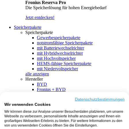
Fronius Reserva Pro
Die Speicherlösung für hohen Energiebedarf
Jetzt entdecken!
Speicherpakete
Speicherpakete
Gewerbespeicherpakete
notstromfähige Speicherpakete
mit Batteriewechselrichter
mit Hybridwechselrichter
mit Hochvoltspeicher
HEMS-fähige Speicherpakete
mit Niedervoltspeicher
alle anzeigen
Hersteller
BYD
Fronius + BYD
GoodWe + BYD
Kostal + BYD
Datenschutzbestimmungen
Wir verwenden Cookies
SMA + BYD
EcoFlow
Wir können diese zur Analyse unserer Besucherdaten platzieren, um unsere
EcoFlow + EcoFlow
Webseite zu verbessern, personalisierte Inhalte anzuzeigen und Ihnen ein
FENECON
großartiges Webseiten-Erlebnis zu bieten. Für weitere Informationen zu den
FENECON + FENECON
von uns verwendeten Cookies öffnen Sie die Einstellungen.