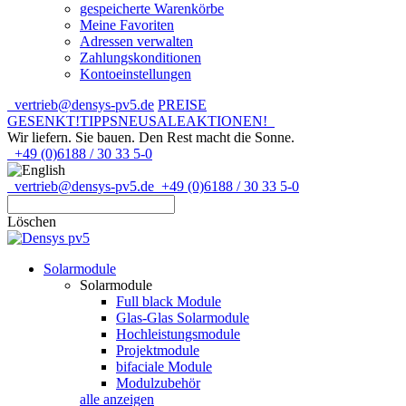
gespeicherte Warenkörbe
Meine Favoriten
Adressen verwalten
Zahlungskonditionen
Kontoeinstellungen
vertrieb@densys-pv5.de
PREISE
GESENKT!
TIPPS
NEU
SALE
AKTIONEN!
Wir liefern. Sie bauen.
Den Rest macht die Sonne.
+49 (0)6188 / 30 33 5-0
vertrieb@densys-pv5.de
+49 (0)6188 / 30 33 5-0
Löschen
Solarmodule
Solarmodule
Full black Module
Glas-Glas Solarmodule
Hochleistungsmodule
Projektmodule
bifaciale Module
Modulzubehör
alle anzeigen