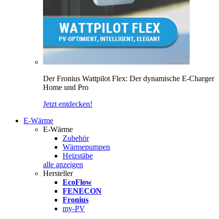
Der Fronius Wattpilot Flex: Der dynamische E-Charger
Home und Pro
Jetzt entdecken!
E-Wärme
E-Wärme
Zubehör
Wärmepumpen
Heizstäbe
alle anzeigen
Hersteller
EcoFlow
FENECON
Fronius
my-PV