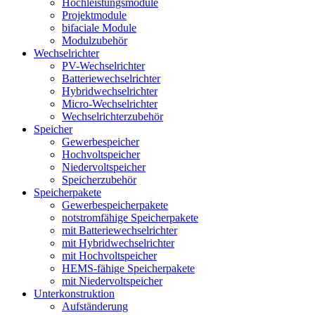
Hochleistungsmodule
Projektmodule
bifaciale Module
Modulzubehör
Wechselrichter
PV-Wechselrichter
Batteriewechselrichter
Hybridwechselrichter
Micro-Wechselrichter
Wechselrichterzubehör
Speicher
Gewerbespeicher
Hochvoltspeicher
Niedervoltspeicher
Speicherzubehör
Speicherpakete
Gewerbespeicherpakete
notstromfähige Speicherpakete
mit Batteriewechselrichter
mit Hybridwechselrichter
mit Hochvoltspeicher
HEMS-fähige Speicherpakete
mit Niedervoltspeicher
Unterkonstruktion
Aufständerung