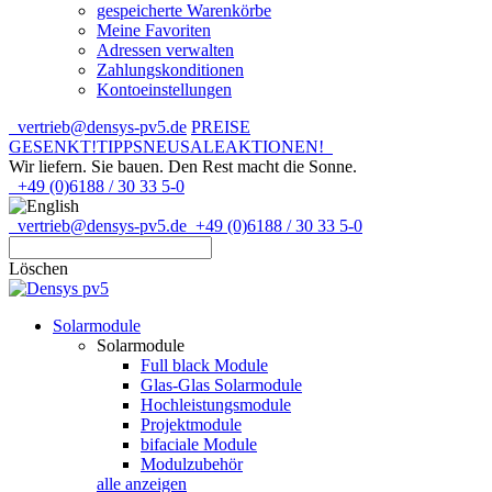
gespeicherte Warenkörbe
Meine Favoriten
Adressen verwalten
Zahlungskonditionen
Kontoeinstellungen
vertrieb@densys-pv5.de
PREISE
GESENKT!
TIPPS
NEU
SALE
AKTIONEN!
Wir liefern. Sie bauen.
Den Rest macht die Sonne.
+49 (0)6188 / 30 33 5-0
vertrieb@densys-pv5.de
+49 (0)6188 / 30 33 5-0
Löschen
Solarmodule
Solarmodule
Full black Module
Glas-Glas Solarmodule
Hochleistungsmodule
Projektmodule
bifaciale Module
Modulzubehör
alle anzeigen