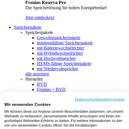
Fronius Reserva Pro
Die Speicherlösung für hohen Energiebedarf
Jetzt entdecken!
Speicherpakete
Speicherpakete
Gewerbespeicherpakete
notstromfähige Speicherpakete
mit Batteriewechselrichter
mit Hybridwechselrichter
mit Hochvoltspeicher
HEMS-fähige Speicherpakete
mit Niedervoltspeicher
alle anzeigen
Hersteller
BYD
Fronius + BYD
GoodWe + BYD
Kostal + BYD
Datenschutzbestimmungen
Wir verwenden Cookies
SMA + BYD
EcoFlow
Wir können diese zur Analyse unserer Besucherdaten platzieren, um unsere
EcoFlow + EcoFlow
Webseite zu verbessern, personalisierte Inhalte anzuzeigen und Ihnen ein
FENECON
großartiges Webseiten-Erlebnis zu bieten. Für weitere Informationen zu den
FENECON + FENECON
von uns verwendeten Cookies öffnen Sie die Einstellungen.