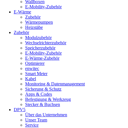
Wallboxen
E-Mobility-Zubehör
E-Wärme
Zubehör
Wärmepumpen
Heizstäbe
Zubehör
Modulzubehör
Wechselrichterzubehör
Speicherzubehör
E-Mobility-Zubehör
E-Wärme-Zubehör
Optimierer
enwitec
Smart Meter
Kabel
Monitoring & Datenmanagement
Sicherung & Schutz
Apps & Codes
Befestigung & Werkzeug
Stecker & Buchsen
DPV5
Über das Unternehmen
Unser Team
Service