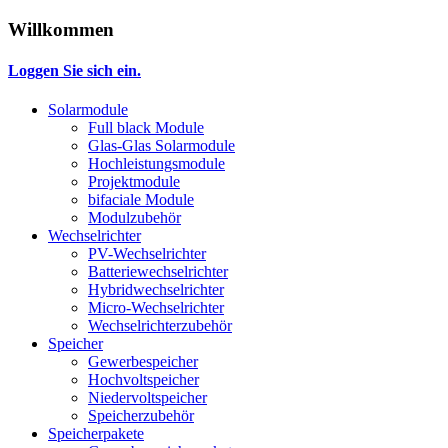
Willkommen
Loggen Sie sich ein.
Solarmodule
Full black Module
Glas-Glas Solarmodule
Hochleistungsmodule
Projektmodule
bifaciale Module
Modulzubehör
Wechselrichter
PV-Wechselrichter
Batteriewechselrichter
Hybridwechselrichter
Micro-Wechselrichter
Wechselrichterzubehör
Speicher
Gewerbespeicher
Hochvoltspeicher
Niedervoltspeicher
Speicherzubehör
Speicherpakete