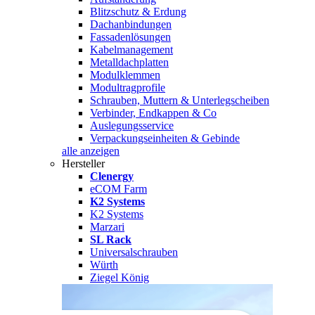
Blitzschutz & Erdung
Dachanbindungen
Fassadenlösungen
Kabelmanagement
Metalldachplatten
Modulklemmen
Modultragprofile
Schrauben, Muttern & Unterlegscheiben
Verbinder, Endkappen & Co
Auslegungsservice
Verpackungseinheiten & Gebinde
alle anzeigen
Hersteller
Clenergy
eCOM Farm
K2 Systems
K2 Systems
Marzari
SL Rack
Universalschrauben
Würth
Ziegel König