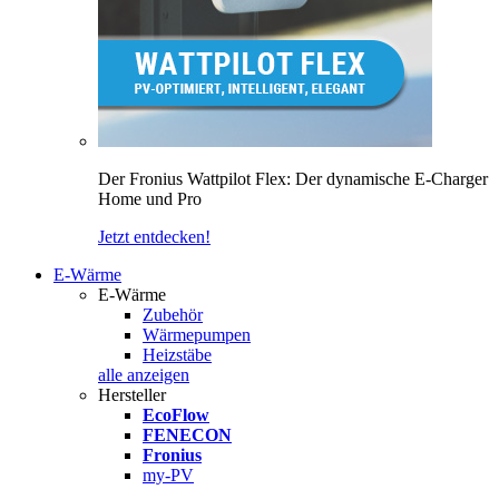
Der Fronius Wattpilot Flex: Der dynamische E-Charger
Home und Pro
Jetzt entdecken!
E-Wärme
E-Wärme
Zubehör
Wärmepumpen
Heizstäbe
alle anzeigen
Hersteller
EcoFlow
FENECON
Fronius
my-PV