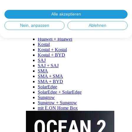
Fronius
Fronius + Fronius
Fronius + BYD
Alle akzeptieren
GoodWe
GoodWe + GoodWe
Nein, anpassen
Ablehnen
GoodWe + BYD
Huawei
Huawei + Huawei
Kostal
Kostal + Kostal
Kostal + BYD
SAJ
SAJ + SAJ
SMA
SMA + SMA
SMA + BYD
SolarEdge
SolarEdge + SolarEdge
Sungrow
Sungrow + Sungrow
mit E.ON Home Box