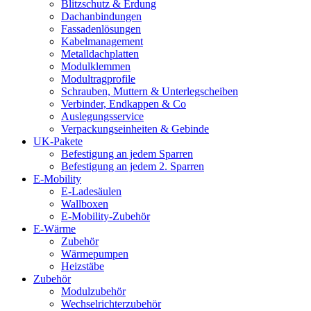
Blitzschutz & Erdung
Dachanbindungen
Fassadenlösungen
Kabelmanagement
Metalldachplatten
Modulklemmen
Modultragprofile
Schrauben, Muttern & Unterlegscheiben
Verbinder, Endkappen & Co
Auslegungsservice
Verpackungseinheiten & Gebinde
UK-Pakete
Befestigung an jedem Sparren
Befestigung an jedem 2. Sparren
E-Mobility
E-Ladesäulen
Wallboxen
E-Mobility-Zubehör
E-Wärme
Zubehör
Wärmepumpen
Heizstäbe
Zubehör
Modulzubehör
Wechselrichterzubehör