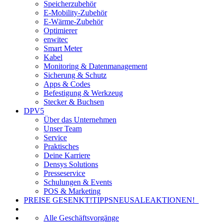
Speicherzubehör
E-Mobility-Zubehör
E-Wärme-Zubehör
Optimierer
enwitec
Smart Meter
Kabel
Monitoring & Datenmanagement
Sicherung & Schutz
Apps & Codes
Befestigung & Werkzeug
Stecker & Buchsen
DPV5
Über das Unternehmen
Unser Team
Service
Praktisches
Deine Karriere
Densys Solutions
Presseservice
Schulungen & Events
POS & Marketing
PREISE GESENKT!
TIPPS
NEU
SALE
AKTIONEN!
Alle Geschäftsvorgänge