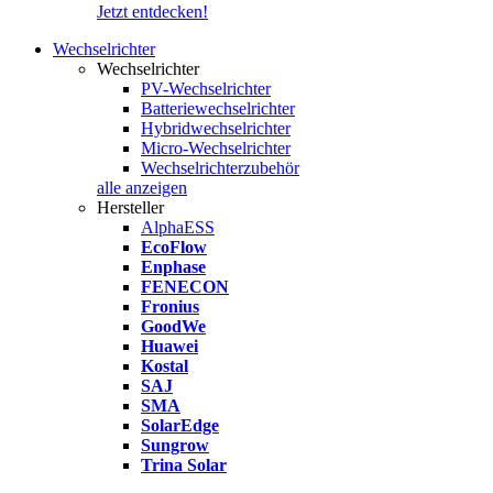
Jetzt entdecken!
Wechselrichter
Wechselrichter
PV-Wechselrichter
Batteriewechselrichter
Hybridwechselrichter
Micro-Wechselrichter
Wechselrichterzubehör
alle anzeigen
Hersteller
AlphaESS
EcoFlow
Enphase
FENECON
Fronius
GoodWe
Huawei
Kostal
SAJ
SMA
SolarEdge
Sungrow
Trina Solar