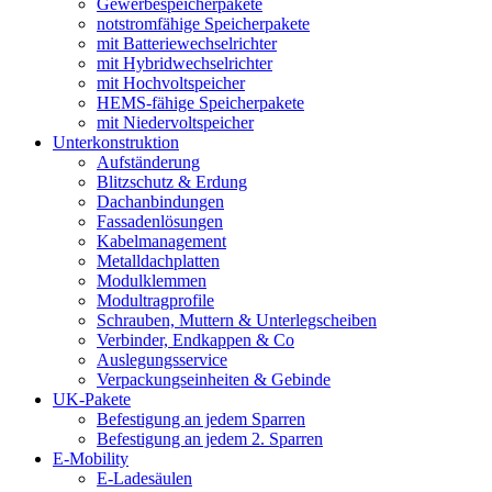
Gewerbespeicherpakete
notstromfähige Speicherpakete
mit Batteriewechselrichter
mit Hybridwechselrichter
mit Hochvoltspeicher
HEMS-fähige Speicherpakete
mit Niedervoltspeicher
Unterkonstruktion
Aufständerung
Blitzschutz & Erdung
Dachanbindungen
Fassadenlösungen
Kabelmanagement
Metalldachplatten
Modulklemmen
Modultragprofile
Schrauben, Muttern & Unterlegscheiben
Verbinder, Endkappen & Co
Auslegungsservice
Verpackungseinheiten & Gebinde
UK-Pakete
Befestigung an jedem Sparren
Befestigung an jedem 2. Sparren
E-Mobility
E-Ladesäulen