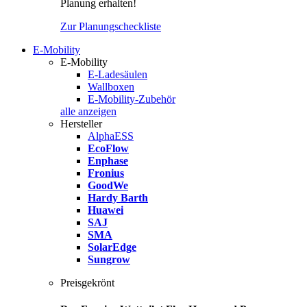
Planung erhalten!
Zur Planungscheckliste
E-Mobility
E-Mobility
E-Ladesäulen
Wallboxen
E-Mobility-Zubehör
alle anzeigen
Hersteller
AlphaESS
EcoFlow
Enphase
Fronius
GoodWe
Hardy Barth
Huawei
SAJ
SMA
SolarEdge
Sungrow
Preisgekrönt